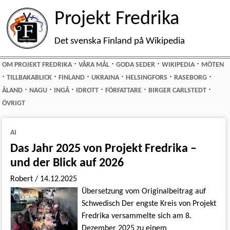
Projekt Fredrika
Det svenska Finland på Wikipedia
⋅
⋅
⋅
⋅
OM PROJEKT FREDRIKA
VÅRA MÅL
GODA SEDER
WIKIPEDIA
MÖTEN
⋅
⋅
⋅
⋅
⋅
⋅
TILLBAKABLICK
FINLAND
UKRAINA
HELSINGFORS
RASEBORG
⋅
⋅
⋅
⋅
⋅
⋅
ÅLAND
NAGU
INGÅ
IDROTT
FÖRFATTARE
BIRGER CARLSTEDT
ÖVRIGT
AI
Das Jahr 2025 von Projekt Fredrika –
und der Blick auf 2026
Robert
/
14.12.2025
Übersetzung vom Originalbeitrag auf
Schwedisch Der engste Kreis von Projekt
Fredrika versammelte sich am 8.
Dezember 2025 zu einem