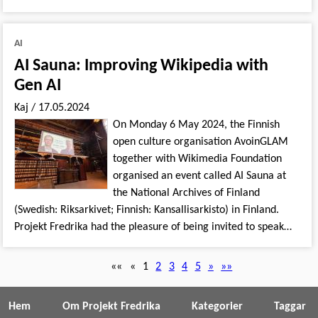
AI
AI Sauna: Improving Wikipedia with
Gen AI
Kaj
/
17.05.2024
On Monday 6 May 2024, the Finnish
open culture organisation AvoinGLAM
together with Wikimedia Foundation
organised an event called AI Sauna at
the National Archives of Finland
(Swedish: Riksarkivet; Finnish: Kansallisarkisto) in Finland.
Projekt Fredrika had the pleasure of being invited to speak…
««
«
1
2
3
4
5
»
»»
Hem
Om Projekt Fredrika
Kategorier
Taggar