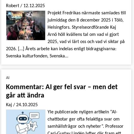
Robert
/
12.12.2025
Projekt Fredrikas närmaste samlades till
julmiddag den 8 december 2025 i Tölö,
Helsingfors. Styrelseordförande Kaj
Arnö höll kvällens tal om vad vi gjort
2025, vad vi lärt oss och vad vi siktar på
2026. […] Årets arbete kan indelas enligt bidragsgivarna:
Svenska kulturfonden, Svenska…
AI
Kommentar: AI ger fel svar – men det
går att ändra
Kaj
/
24.10.2025
Yle publicerade nyligen artikeln “AI-
chattbotar ger ofta felaktiga svar om
samhällsfrågor och nyheter”. Professor
Carl-Gustav Lindén lyfter där fram ett