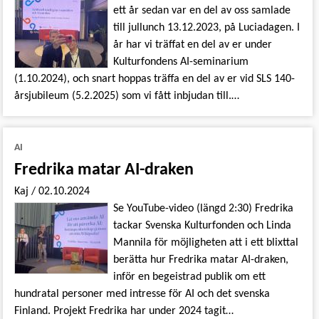
ett år sedan var en del av oss samlade
till jullunch 13.12.2023, på Luciadagen. I
år har vi träffat en del av er under
Kulturfondens AI-seminarium
(1.10.2024), och snart hoppas träffa en del av er vid SLS 140-
årsjubileum (5.2.2025) som vi fått inbjudan till.…
AI
Fredrika matar AI-draken
Kaj
/
02.10.2024
Se YouTube-video (längd 2:30) Fredrika
tackar Svenska Kulturfonden och Linda
Mannila för möjligheten att i ett blixttal
berätta hur Fredrika matar AI-draken,
inför en begeistrad publik om ett
hundratal personer med intresse för AI och det svenska
Finland. Projekt Fredrika har under 2024 tagit…