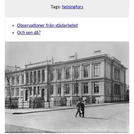
Tags:
helsingfors
Observationer från städarbetet
Och sen då?