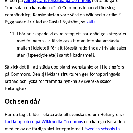
Bilden på
Annegatans folkskola på Commons
hette tidigare
“ruotsalainen kansakoulu” på Commons innan vi föreslog
namnändring. Kanske skolan vore värd en Wikipedia artikel?
Byggnaden är ritad av Gustaf Nyström, se
källa
.
I början skapade vi av misstag ett par onödiga kategorier
med fel namn - vi lärde oss att man inte ska använda
mallen {{delete}} för att föreslå radering av triviala saker,
utan {{speedydelete}} samt {{badname}}.
Så gick det till att städa upp bland svenska skolor i Helsingfors
på Commons. Den självklara strukturen ger förhoppningsvis
lättnad och lycka för framtida nyfikna av svenska skolor i
Helsingfors.
Och sen då?
Har du tagit bilder relaterade till svenska skolor i Helsingfors?
Ladda upp dom på Wikimedia Commons
och kategorisera den
med en av de färdiga skol-kategorierna i
Swedish schools in