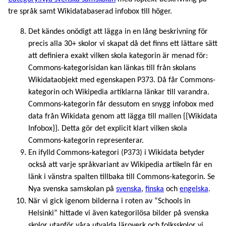
tre språk samt Wikidatabaserad infobox till höger.
Det kändes onödigt att lägga in en lång beskrivning för
precis alla 30+ skolor vi skapat då det finns ett lättare sätt
att definiera exakt vilken skola kategorin är menad för:
Commons-kategorisidan kan länkas till från skolans
Wikidataobjekt med egenskapen P373. Då får Commons-
kategorin och Wikipedia artiklarna länkar till varandra.
Commons-kategorin får dessutom en snygg infobox med
data från Wikidata genom att lägga till mallen {{Wikidata
Infobox}}. Detta gör det explicit klart vilken skola
Commons-kategorin representerar.
En ifylld Commons-kategori (P373) i Wikidata betyder
också att varje språkvariant av Wikipedia artikeln får en
länk i vänstra spalten tillbaka till Commons-kategorin. Se
Nya svenska samskolan på
svenska
,
finska
och
engelska
.
När vi gick igenom bilderna i roten av “Schools in
Helsinki” hittade vi även kategorilösa bilder på svenska
skolor utanför våra utvalda läroverk och folksskolor vi