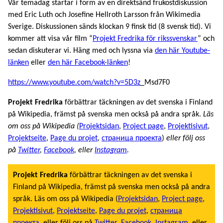
Vår temadag startar i form av en direktsänd frukostdiskussion
med Eric Luth och Josefine Hellroth Larsson från Wikimedia
Sverige. Diskussionen sänds klockan 9 finsk tid (8 svensk tid). Vi
kommer att visa vår film “
Projekt Fredrika för rikssvenskar
” och
sedan diskuterar vi. Häng med och lyssna via
den här Youtube-
länken
eller
den här Facebook-länken
!
https://www.youtube.com/watch?v=5D3z
_Msd7F0
Projekt Fredrika
förbättrar täckningen av det svenska i Finland
på Wikipedia, främst på svenska men också på andra språk.
Läs
om oss på Wikipedia (
Projektsidan
,
Project page
,
Projektisivut
,
Projektseite
,
Page du projet
,
страница проекта
)
eller följ oss
på
Twitter
,
Facebook
, eller
Instagram
.
Projekt Fredrika
förbättrar täckningen av det svenska i
Finland på Wikipedia, främst på svenska men också på andra
språk. Läs om oss på Wikipedia (
Projektsidan
,
Project page
,
Projektisivut
,
Projektseite
,
Page du projet
,
страница