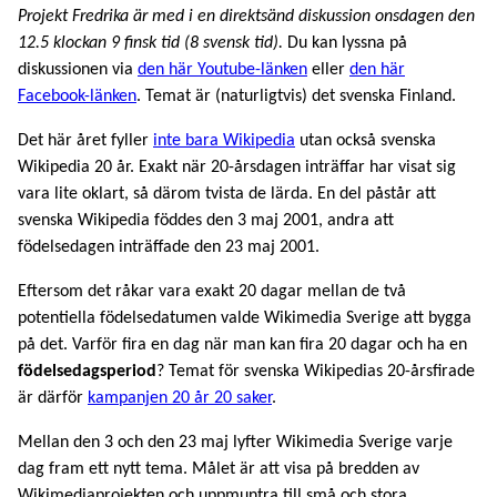
Projekt Fredrika är med i en direktsänd diskussion onsdagen den
12.5 klockan 9 finsk tid (8 svensk tid).
Du kan lyssna på
diskussionen via
den här Youtube-länken
eller
den här
Facebook-länken
. Temat är (naturligtvis) det svenska Finland.
Det här året fyller
inte bara Wikipedia
utan också svenska
Wikipedia 20 år. Exakt när 20-årsdagen inträffar har visat sig
vara lite oklart, så därom tvista de lärda. En del påstår att
svenska Wikipedia föddes den 3 maj 2001, andra att
födelsedagen inträffade den 23 maj 2001.
Eftersom det råkar vara exakt 20 dagar mellan de två
potentiella födelsedatumen valde Wikimedia Sverige att bygga
på det. Varför fira en dag när man kan fira 20 dagar och ha en
födelsedagsperiod
? Temat för svenska Wikipedias 20-årsfirade
är därför
kampanjen 20 år 20 saker
.
Mellan den 3 och den 23 maj lyfter Wikimedia Sverige varje
dag fram ett nytt tema. Målet är att visa på bredden av
Wikimediaprojekten och uppmuntra till små och stora