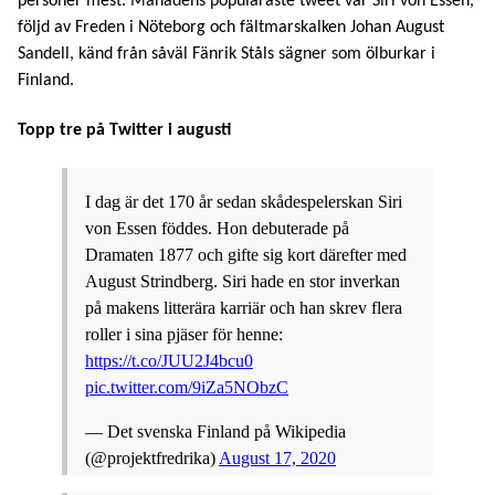
personer mest. Månadens populäraste tweet var Siri von Essen,
följd av Freden i Nöteborg och fältmarskalken Johan August
Sandell, känd från såväl Fänrik Ståls sägner som ölburkar i
Finland.
Topp tre på Twitter i augusti
I dag är det 170 år sedan skådespelerskan Siri
von Essen föddes. Hon debuterade på
Dramaten 1877 och gifte sig kort därefter med
August Strindberg. Siri hade en stor inverkan
på makens litterära karriär och han skrev flera
roller i sina pjäser för henne:
https://t.co/JUU2J4bcu0
pic.twitter.com/9iZa5NObzC
— Det svenska Finland på Wikipedia
(@projektfredrika)
August 17, 2020