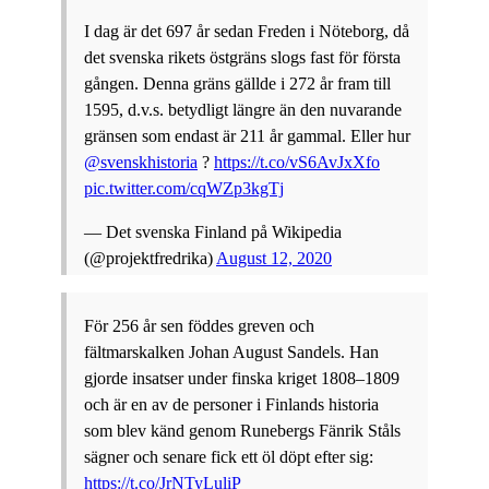
I dag är det 697 år sedan Freden i Nöteborg, då
det svenska rikets östgräns slogs fast för första
gången. Denna gräns gällde i 272 år fram till
1595, d.v.s. betydligt längre än den nuvarande
gränsen som endast är 211 år gammal. Eller hur
@svenskhistoria
?
https://t.co/vS6AvJxXfo
pic.twitter.com/cqWZp3kgTj
— Det svenska Finland på Wikipedia
(@projektfredrika)
August 12, 2020
För 256 år sen föddes greven och
fältmarskalken Johan August Sandels. Han
gjorde insatser under finska kriget 1808–1809
och är en av de personer i Finlands historia
som blev känd genom Runebergs Fänrik Ståls
sägner och senare fick ett öl döpt efter sig:
https://t.co/JrNTyLuliP