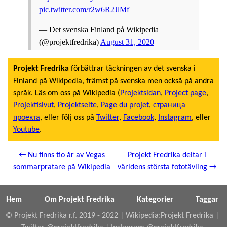
pic.twitter.com/r2w6R2JlMf
— Det svenska Finland på Wikipedia
(@projektfredrika)
August 31, 2020
Projekt Fredrika
förbättrar täckningen av det svenska i
Finland på Wikipedia, främst på svenska men också på andra
språk. Läs om oss på Wikipedia (
Projektsidan
,
Project page
,
Projektisivut
,
Projektseite
,
Page du projet
,
страница
проекта
, eller följ oss på
Twitter
,
Facebook
,
Instagram
, eller
Youtube
.
← Nu finns tio år av Vegas
Projekt Fredrika deltar i
sommarpratare på Wikipedia
världens största fototävling →
Hem
Om Projekt Fredrika
Kategorier
Taggar
© Projekt Fredrika r.f. 2019 - 2022 |
Wikipedia:Projekt Fredrika
|