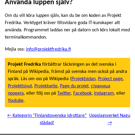
Använda luppen själv?
Om du vill köra luppen själv, kan du be om koden av Projekt
Fredrika. Verktyget kräver tillsvidare goda IT-kunskaper att
använda. Programmet laddas ner på datorn och körs lokalt med
terminalkommandon.
Mejla oss:
info@projektfredrika.fi
Projekt Fredrika
förbättrar täckningen av det svenska i
Finland på Wikipedia, främst på svenska men också på andra
språk. Läs om oss på Wikipedia (
Projektsidan
,
Project page
,
Projektisivut
,
Projektseite
,
Page du projet
,
страница
проекта
, eller följ oss på
Twitter
,
Facebook
,
Instagram
, eller
Youtube
.
← Kategorin “Finlandssvenska idrottare”
Uppslagsverket Nagu
städad!
→