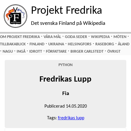
Projekt Fredrika
Det svenska Finland på Wikipedia
⋅
⋅
⋅
⋅
⋅
OM PROJEKT FREDRIKA
VÅRA MÅL
GODA SEDER
WIKIPEDIA
MÖTEN
⋅
⋅
⋅
⋅
⋅
TILLBAKABLICK
FINLAND
UKRAINA
HELSINGFORS
RASEBORG
ÅLAND
⋅
⋅
⋅
⋅
⋅
⋅
NAGU
INGÅ
IDROTT
FÖRFATTARE
BIRGER CARLSTEDT
ÖVRIGT
PYTHON
Fredrikas Lupp
Fia
Publicerad 14.05.2020
Tags:
fredrikas lupp