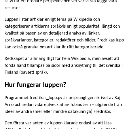
så vi får ett bredare perspektiv och vet var vi ska lägga våra
resurser.
Luppen listar artiklar enligt tema på Wikipedia och
kategoriserar artiklarna språkvis enligt popularitet, längd och
kvalitet på basen av en detaljerad analys av länkar,
språkvarianter, kategorier, redaktörer och bilder. Fredrikas lupp
kan också granska om artiklar är rätt kategoriserade.
Redskapet är allmängiltigt för hela Wikipedia, men avsett att i
första hand tillämpas på sidor med anknytning till det svenska i
Finland (oavsett språk).
Hur fungerar luppen?
Programmet fredrikas_lupp.py är ursprungligen skrivet av Kaj
Arnö och sedan vidareutvecklat av Tobias Jern – utgående från
idéer av andra (mer eller mindre datakunniga) Fredrikor.
Den första varianten av luppen klarade endast av att läsa