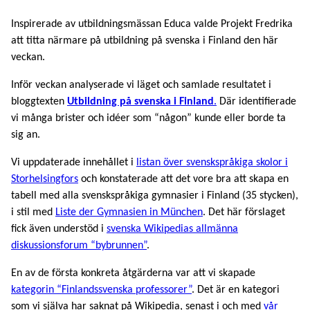
Inspirerade av utbildningsmässan Educa valde Projekt Fredrika
att titta närmare på utbildning på svenska i Finland den här
veckan.
Inför veckan analyserade vi läget och samlade resultatet i
bloggtexten
Utbildning på svenska i Finland
.
Där identifierade
vi många brister och idéer som “någon” kunde eller borde ta
sig an.
Vi uppdaterade innehållet i
listan över svenskspråkiga skolor i
Storhelsingfors
och konstaterade att det vore bra att skapa en
tabell med alla svenskspråkiga gymnasier i Finland (35 stycken),
i stil med
Liste der Gymnasien in München
. Det här förslaget
fick även understöd i
svenska Wikipedias allmänna
diskussionsforum “bybrunnen”
.
En av de första konkreta åtgärderna var att vi skapade
kategorin “Finlandssvenska professorer”
. Det är en kategori
som vi själva har saknat på Wikipedia, senast i och med
vår