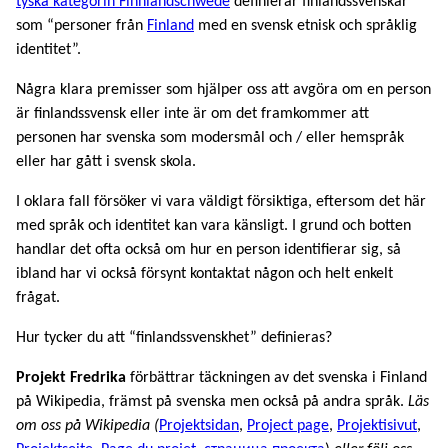
tyska kategorin Finnlandschwede
definierar finlandssvenskar
som “personer från
Finland
med en svensk etnisk och språklig
identitet”.
Några klara premisser som hjälper oss att avgöra om en person
är finlandssvensk eller inte är om det framkommer att
personen har svenska som modersmål och / eller hemspråk
eller har gått i svensk skola.
I oklara fall försöker vi vara väldigt försiktiga, eftersom det här
med språk och identitet kan vara känsligt. I grund och botten
handlar det ofta också om hur en person identifierar sig, så
ibland har vi också försynt kontaktat någon och helt enkelt
frågat.
Hur tycker du att “finlandssvenskhet” definieras?
Projekt Fredrika
förbättrar täckningen av det svenska i Finland
på Wikipedia, främst på svenska men också på andra språk.
Läs
om oss på Wikipedia (
Projektsidan
,
Project page
,
Projektisivut
,