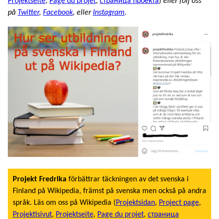
Projektseite
,
Page du projet
,
страница проекта
)
eller följ oss
på
Twitter
,
Facebook
, eller
Instagram
.
Projekt Fredrika
förbättrar täckningen av det svenska i
Finland på Wikipedia, främst på svenska men också på andra
språk. Läs om oss på Wikipedia (
Projektsidan
,
Project page
,
Projektisivut
,
Projektseite
,
Page du projet
,
страница