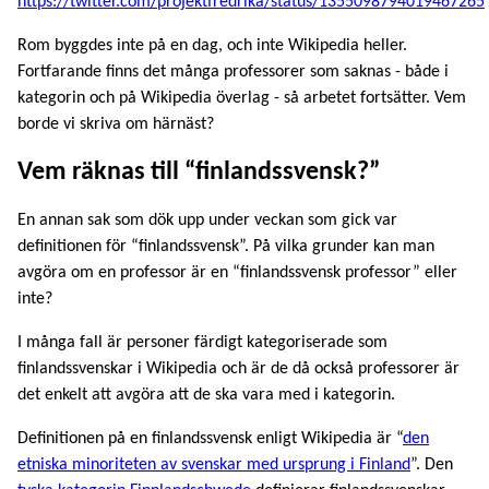
https://twitter.com/projektfredrika/status/1355098794019467265
Rom byggdes inte på en dag, och inte Wikipedia heller.
Fortfarande finns det många professorer som saknas - både i
kategorin och på Wikipedia överlag - så arbetet fortsätter. Vem
borde vi skriva om härnäst?
Vem räknas till “finlandssvensk?”
En annan sak som dök upp under veckan som gick var
definitionen för “finlandssvensk”. På vilka grunder kan man
avgöra om en professor är en “finlandssvensk professor” eller
inte?
I många fall är personer färdigt kategoriserade som
finlandssvenskar i Wikipedia och är de då också professorer är
det enkelt att avgöra att de ska vara med i kategorin.
Definitionen på en finlandssvensk enligt Wikipedia är “
den
etniska minoriteten av svenskar med ursprung i Finland
”. Den