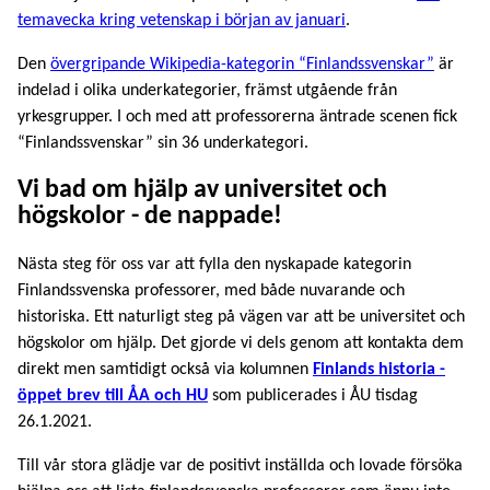
temavecka kring vetenskap i början av januari
.
Den
övergripande Wikipedia-kategorin “Finlandssvenskar”
är
indelad i olika underkategorier, främst utgående från
yrkesgrupper. I och med att professorerna äntrade scenen fick
“Finlandssvenskar” sin 36 underkategori.
Vi bad om hjälp av universitet och
högskolor - de nappade!
Nästa steg för oss var att fylla den nyskapade kategorin
Finlandssvenska professorer, med både nuvarande och
historiska. Ett naturligt steg på vägen var att be universitet och
högskolor om hjälp. Det gjorde vi dels genom att kontakta dem
direkt men samtidigt också via kolumnen
Finlands historia -
öppet brev till ÅA och HU
som publicerades i ÅU tisdag
26.1.2021.
Till vår stora glädje var de positivt inställda och lovade försöka