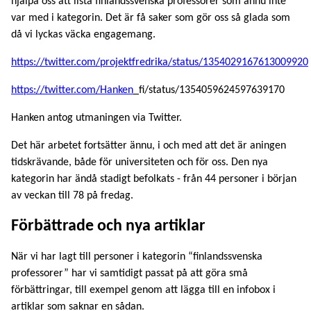
hjälpa oss att lista finlandssvenska professorer som ännu inte
var med i kategorin. Det är få saker som gör oss så glada som
då vi lyckas väcka engagemang.
https://twitter.com/projektfredrika/status/1354029167613009920
https://twitter.com/Hanken
_fi/status/1354059624597639170
Hanken antog utmaningen via Twitter.
Det här arbetet fortsätter ännu, i och med att det är aningen
tidskrävande, både för universiteten och för oss. Den nya
kategorin har ändå stadigt befolkats - från 44 personer i början
av veckan till 78 på fredag.
Förbättrade och nya artiklar
När vi har lagt till personer i kategorin “finlandssvenska
professorer” har vi samtidigt passat på att göra små
förbättringar, till exempel genom att lägga till en infobox i
artiklar som saknar en sådan.