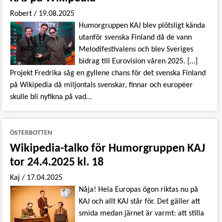
Robert
/
19.08.2025
Humorgruppen KAJ blev plötsligt kända
utanför svenska Finland då de vann
Melodifestivalens och blev Sveriges
bidrag till Eurovision våren 2025. […]
Projekt Fredrika såg en gyllene chans för det svenska Finland
på Wikipedia då miljontals svenskar, finnar och européer
skulle bli nyfikna på vad…
ÖSTERBOTTEN
Wikipedia-talko för Humorgruppen KAJ
tor 24.4.2025 kl. 18
Kaj
/
17.04.2025
Nåja! Hela Europas ögon riktas nu på
KAJ och allt KAJ står för. Det gäller att
smida medan järnet är varmt: att stilla