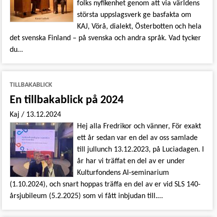
folks nyfikenhet genom att via världens
största uppslagsverk ge basfakta om
KAJ, Vörå, dialekt, Österbotten och hela
det svenska Finland – på svenska och andra språk. Vad tycker
du…
TILLBAKABLICK
En tillbakablick på 2024
Kaj
/
13.12.2024
Hej alla Fredrikor och vänner, För exakt
ett år sedan var en del av oss samlade
till jullunch 13.12.2023, på Luciadagen. I
år har vi träffat en del av er under
Kulturfondens AI-seminarium
(1.10.2024), och snart hoppas träffa en del av er vid SLS 140-
årsjubileum (5.2.2025) som vi fått inbjudan till.…