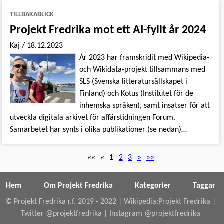
TILLBAKABLICK
Projekt Fredrika mot ett AI-fyllt år 2024
Kaj
/
18.12.2023
År 2023 har framskridit med Wikipedia-
och Wikidata-projekt tillsammans med
SLS (Svenska litteratursällskapet i
Finland) och Kotus (Institutet för de
inhemska språken), samt insatser för att
utveckla digitala arkivet för affärstidningen Forum.
Samarbetet har synts i olika publikationer (se nedan)…
««
«
1
2
3
»
»»
Hem
Om Projekt Fredrika
Kategorier
Taggar
© Projekt Fredrika r.f. 2019 - 2022 |
Wikipedia:Projekt Fredrika
|
Twitter @projektfredrika
|
Instagram @projektfredrika