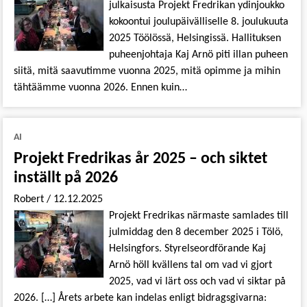
julkaisusta Projekt Fredrikan ydinjoukko
kokoontui joulupäivälliselle 8. joulukuuta
2025 Töölössä, Helsingissä. Hallituksen
puheenjohtaja Kaj Arnö piti illan puheen
siitä, mitä saavutimme vuonna 2025, mitä opimme ja mihin
tähtäämme vuonna 2026. Ennen kuin…
AI
Projekt Fredrikas år 2025 – och siktet
inställt på 2026
Robert
/
12.12.2025
Projekt Fredrikas närmaste samlades till
julmiddag den 8 december 2025 i Tölö,
Helsingfors. Styrelseordförande Kaj
Arnö höll kvällens tal om vad vi gjort
2025, vad vi lärt oss och vad vi siktar på
2026. […] Årets arbete kan indelas enligt bidragsgivarna: