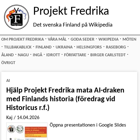
Projekt Fredrika
Det svenska Finland på Wikipedia
⋅
⋅
⋅
⋅
OM PROJEKT FREDRIKA
VÅRA MÅL
GODA SEDER
WIKIPEDIA
MÖTEN
⋅
⋅
⋅
⋅
⋅
⋅
TILLBAKABLICK
FINLAND
UKRAINA
HELSINGFORS
RASEBORG
⋅
⋅
⋅
⋅
⋅
⋅
ÅLAND
NAGU
INGÅ
IDROTT
FÖRFATTARE
BIRGER CARLSTEDT
ÖVRIGT
AI
Hjälp Projekt Fredrika mata AI-draken
med Finlands historia (föredrag vid
Historicus r.f.)
Kaj
/
14.04.2026
Öppna presentationen i Google Slides