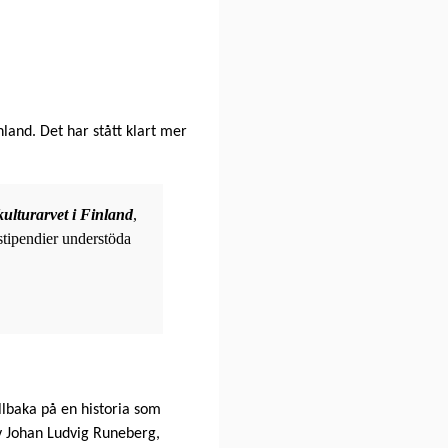
nland. Det har stått klart mer
kulturarvet i Finland
,
 stipendier understöda
illbaka på en historia som
v Johan Ludvig Runeberg,