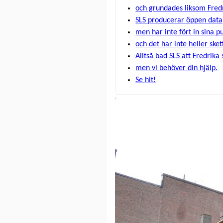
och grundades liksom Fredr
SLS producerar öppen data
men har inte fört in sina p
och det har inte heller skett
Alltså bad SLS att Fredrika 
men vi behöver din hjälp.
Se hit!