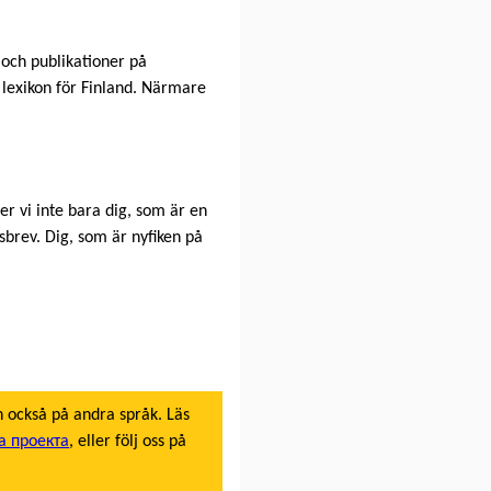
t och publikationer på
t lexikon för Finland. Närmare
er vi inte bara dig, som är en
sbrev. Dig, som är nyfiken på
n också på andra språk. Läs
а проекта
, eller följ oss på