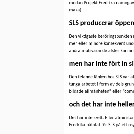
medan Projekt Fredrika namngavs t
maka).
SLS producerar öppen
Den viktigaste beröringspunkten m
mer eller mindre konsekvent under
andra motsvarande alster kan a
men har inte fört in 
Den felande länken hos SLS var att
tunga arbetet i form av dels grun
bildade allmänheten” eller “comm
och det har inte heller 
Det har inte skett. Eller åtminsto
Fredrika påtalat för SLS på ett os