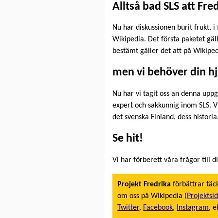
Alltså bad SLS att Fre
Nu har diskussionen burit frukt, i
Wikipedia. Det första paketet gäl
bestämt gäller det att på Wikiped
men vi behöver din hj
Nu har vi tagit oss an denna uppgi
expert och sakkunnig inom SLS. Vi
det svenska Finland, dess historia
Se hit!
Vi har förberett våra frågor till di
Projekt Fredrika
förbättrar täc
om oss på Wikipedia (
Projektsi
Twitter
,
Facebook
,
Instagram
, e