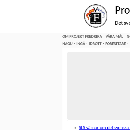
Pro
Det sv
⋅
⋅
OM PROJEKT FREDRIKA
VÅRA MÅL
G
⋅
⋅
⋅
⋅
NAGU
INGÅ
IDROTT
FÖRFATTARE
SLS värnar om det svenska k