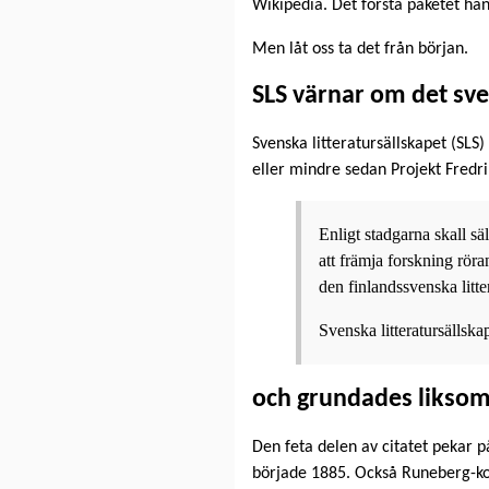
Wikipedia. Det första paketet han
Men låt oss ta det från början.
SLS värnar om det sve
Svenska litteratursällskapet (SLS
eller mindre sedan Projekt Fredri
Enligt stadgarna skall sä
att främja forskning rör
den finlandssvenska litte
Svenska litteratursällska
och grundades liksom 
Den feta delen av citatet pekar på
började 1885. Också Runeberg-kop