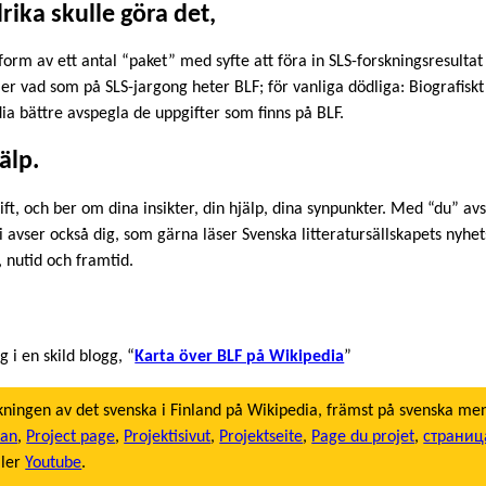
drika skulle göra det,
 form av ett antal “paket” med syfte att föra in SLS-forskningsresulta
ler vad som på SLS-jargong heter BLF; för vanliga dödliga: Biografisk
ia bättre avspegla de uppgifter som finns på BLF.
älp.
ft, och ber om dina insikter, din hjälp, dina synpunkter. Med “du” avs
 avser också dig, som gärna läser Svenska litteratursällskapets nyhet
, nutid och framtid.
g i en skild blogg, “
Karta över BLF på Wikipedia
”
kningen av det svenska i Finland på Wikipedia, främst på svenska me
dan
,
Project page
,
Projektisivut
,
Projektseite
,
Page du projet
,
страниц
ller
Youtube
.