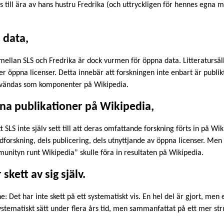
ill ära av hans hustru Fredrika (och uttryckligen för hennes egna mer
 data,
ellan SLS och Fredrika är dock vurmen för öppna data. Litteratursäll
 öppna licenser. Detta innebär att forskningen inte enbart är publikt 
nvändas som komponenter på Wikipedia.
sina publikationer på Wikipedia,
 SLS inte själv sett till att deras omfattande forskning förts in på Wi
dforskning, dels publicering, dels utnyttjande av öppna licenser. Men 
unityn runt Wikipedia” skulle föra in resultaten på Wikipedia.
skett av sig själv.
ne: Det har inte skett på ett systematiskt vis. En hel del är gjort, men
ystematiskt sätt under flera års tid, men sammanfattat på ett mer stru