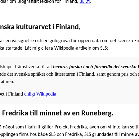
dlar om Biografiskt lexikon för Finland,
BLF.fi
.
nska kulturarvet i Finland,
) är en välsignelse och en guldgruva för öppen data om det svenska Fi
ka startade. Låt mig citera Wikipedia-artikeln om SLS:
llskapet främst verka för att
bevara, forska i och förmedla det svenska 
ande det svenska språket och litteraturen i Finland, samt genom pris och
raturen.
pet i Finland
enligt Wikipedia
Fredrika till minnet av en Runeberg.
 något som likafullt gäller Projekt Fredrika, även om vi inte kan se t
plingen finns hos både SLS och Fredrika; SLS grundades till minne a