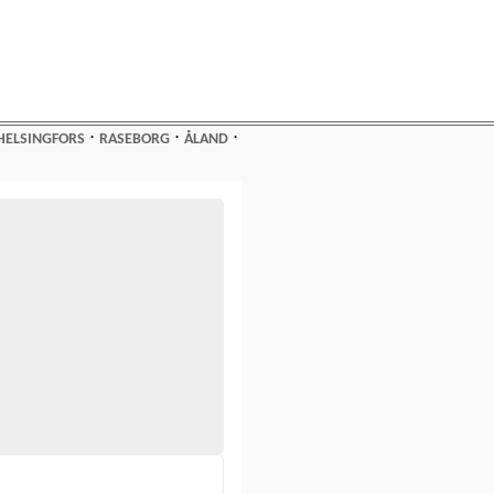
⋅
⋅
⋅
HELSINGFORS
RASEBORG
ÅLAND