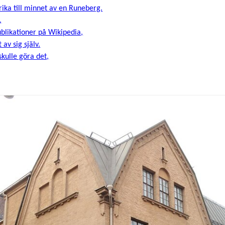
ika till minnet av en Runeberg.
,
ublikationer på Wikipedia,
 av sig själv.
skulle göra det,