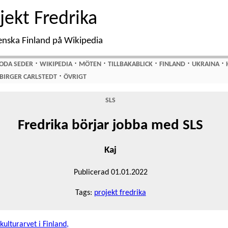
jekt Fredrika
enska Finland på Wikipedia
⋅
⋅
⋅
⋅
⋅
⋅
ODA SEDER
WIKIPEDIA
MÖTEN
TILLBAKABLICK
FINLAND
UKRAINA
⋅
BIRGER CARLSTEDT
ÖVRIGT
SLS
Fredrika börjar jobba med SLS
Kaj
Publicerad 01.01.2022
Tags:
projekt fredrika
ulturarvet i Finland,