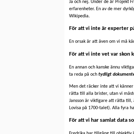
Ja och nej. Under de år Projekt F
erfarenheter. En av de mer dyrköp
Wikipedia.
För att vi inte är experter p
En orsak är att även om vi må känn
För att vi inte vet var sko
En annan och kanske ännu viktigar
ta reda på och
tydligt dokument
Men det räcker inte att vi känner 
rätta till alla brister, utan vi må
Jansson är viktigare att rätta til
Lovisa på 1700-talet). Alla fyra ha
För att vi har samlat data s
Fredrika har tillgång till objekt