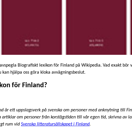
avspegla Biografiskt lexikon för Finland på Wikipedia. Vad exakt bör v
u kan hjälpa oss göra kloka avvägningsbeslut.
ikon för Finland?
and är ett uppslagsverk på svenska om personer med anknytning till Fin
artiklar om personer från korstågstiden till vår egen tid, skrivna av l
 ägt rum vid
Svenska litteratursällskapet i Finland
.