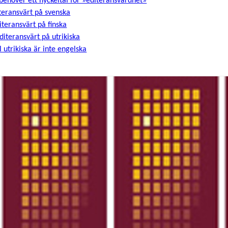
 behöver ett nyckeltal för »editeransvärdhet»
iteransvärt på svenska
iteransvärt på finska
diteransvärt på utrikiska
l utrikiska är inte engelska