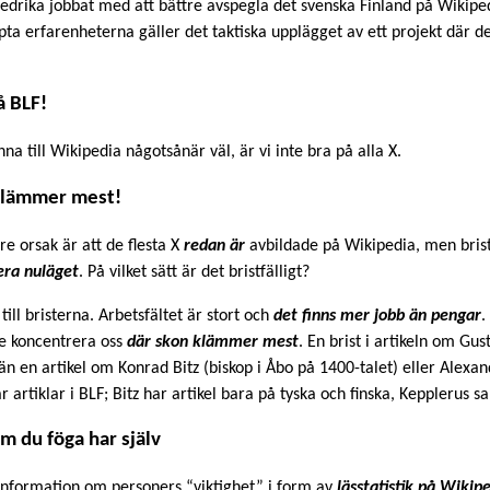
redrika jobbat med att bättre avspegla det svenska Finland på Wikiped
ta erfarenheterna gäller det taktiska upplägget av ett projekt där de
å BLF!
a till Wikipedia någotsånär väl, är vi inte bra på alla X.
n klämmer mest!
e orsak är att de flesta X
redan är
avbildade på Wikipedia, men bristfä
era nuläget
. På vilket sätt är det bristfälligt?
till bristerna. Arbetsfältet är stort och
det finns mer jobb än pengar
.
ste koncentrera oss
där skon klämmer mest
. En brist i artikeln om G
l, än en artikel om Konrad Bitz (biskop i Åbo på 1400-talet) eller Alex
r artiklar i BLF; Bitz har artikel bara på tyska och finska, Kepplerus sa
om du föga har själv
iv information om personers “viktighet” i form av
lässtatistik på Wikip