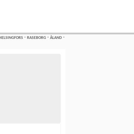
⋅
⋅
⋅
HELSINGFORS
RASEBORG
ÅLAND