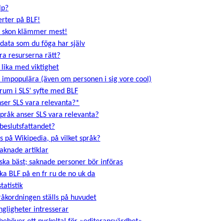
lp?
perter på BLF!
var skon klämmer mest!
 data som du föga har själv
era resurserna rätt?
e lika med viktighet
ir impopulära (även om personen i sig vore cool)
srum i SLS’ syfte med BLF
nser SLS vara relevanta?*
språk anser SLS vara relevanta?
 beslutsfattandet?
ns på Wikipedia, på vilket språk?
aknade artiklar
nska bäst; saknade personer bör införas
ka BLF på en fr ru de no uk da
tatistik
pråkordningen ställs på huvudet
ngligheter intresserar