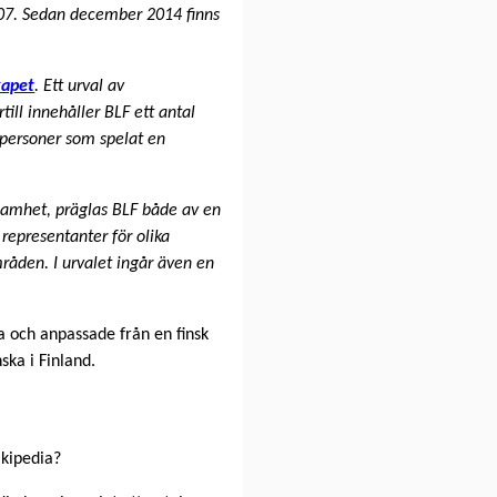
2007. Sedan december 2014 finns
kapet
. Ett urval av
till innehåller BLF ett antal
 personer som spelat en
ksamhet, präglas BLF både av en
 representanter för olika
mråden. I urvalet ingår även en
ta och anpassade från en finsk
nska i Finland.
ikipedia?