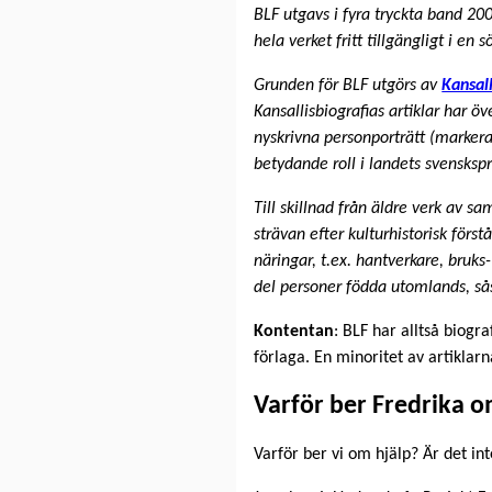
BLF utgavs i fyra tryckta band 2
hela verket fritt tillgängligt i en 
Grunden för BLF utgörs av
Kansall
Kansallisbiografias artiklar har öv
nyskrivna personporträtt (markera
betydande roll i landets svenskspr
Till skillnad från äldre verk av 
strävan efter kulturhistorisk först
näringar, t.ex. hantverkare, bruk
del personer födda utomlands, så
Kontentan
: BLF har alltså biogr
förlaga. En minoritet av artiklar
Varför ber Fredrika o
Varför ber vi om hjälp? Är det in