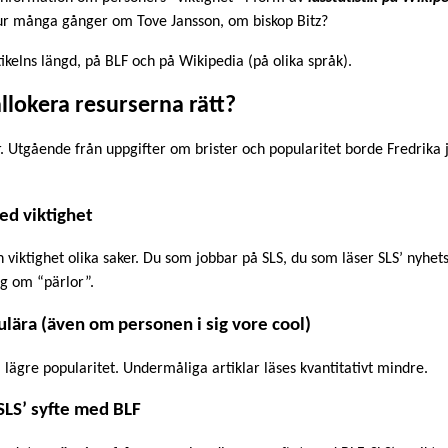
ur många gånger om Tove Jansson, om biskop Bitz?
ikelns längd, på BLF och på Wikipedia (på olika språk).
allokera resurserna rätt?
. Utgående från uppgifter om brister och popularitet borde Fredrika 
med viktighet
ch viktighet olika saker. Du som jobbar på SLS, du som läser SLS’ nyhe
ng om “pärlor”.
pulära (även om personen i sig vore cool)
ill lägre popularitet. Undermåliga artiklar läses kvantitativt mindre.
 SLS’ syfte med BLF