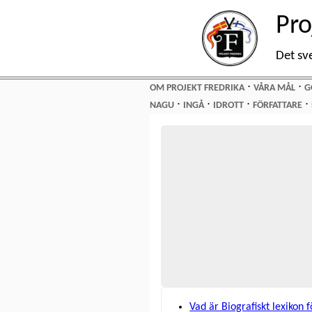
Pro
Det sv
⋅
⋅
OM PROJEKT FREDRIKA
VÅRA MÅL
G
⋅
⋅
⋅
⋅
NAGU
INGÅ
IDROTT
FÖRFATTARE
Vad är Biografiskt lexikon 