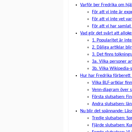
Varför ber Fredrika om hjä
För att vi inte är ex
För att vi inte vet 
För att vi har samlat
Vad gör det svårt att allok
1. Popularitet är int
2. Dåliga artiklar bl
3. Det finns tolkning
3a. Vilka personer a
3b. Vilka Wikipedia-
Hur har Fredrika förberett
Vilka BLF-artklar fin
Venn-diagram över s
Första slutsatsen: Fi
Andra slutsatsen: län
Nu blir det spännande: Läss
Tredje slutsatsen: S
Fjärde slutsatsen: Ku