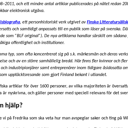
008–2011, och ett mindre antal artiklar publicerades på nätet redan 
sökbar elektronisk utgåva.
isbiografia
, ett personhistoriskt verk utgivet av
Finska Litteratursälls
ersatts och samtidigt anpassats till en publik som läser på svenska. Där
de som ”BLF original”). De nya artiklarna handlar särskilt om sådana
åkiga offentlighet och institutioner.
samma typ, som ofta koncentrerat sig på s.k. märkesmän och deras ver
åelse och av en större samhällelig bredd. Här finns fler kvinnor och fler
s- och industripionjärer samt entreprenörer inom tidigare åsidosatta o
som upptäcktsresande som gjort Finland bekant i utlandet.
afiska artiklar för över 1600 personer, av vilka majoriteten är översat
na är nyskrivna, och gäller personer med speciell relevans för det sve
m hjälp?
te vi på Fredrika som ska veta hur man avspeglar saker och ting på W