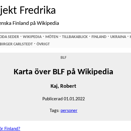
jekt Fredrika
enska Finland på Wikipedia
⋅
⋅
⋅
⋅
⋅
⋅
ODA SEDER
WIKIPEDIA
MÖTEN
TILLBAKABLICK
FINLAND
UKRAINA
⋅
BIRGER CARLSTEDT
ÖVRIGT
BLF
Karta över BLF på Wikipedia
Kaj, Robert
Publicerad 01.01.2022
Tags:
personer
för Finland?