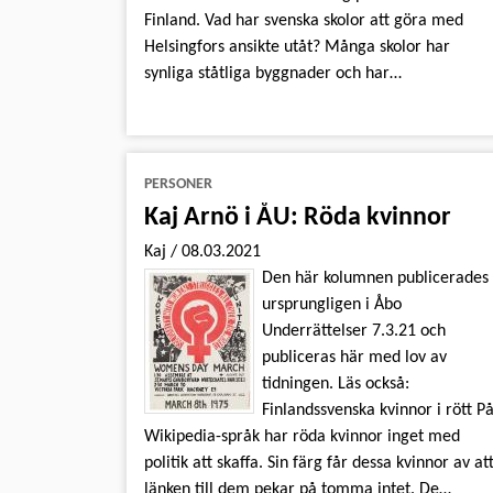
Finland. Vad har svenska skolor att göra med
Helsingfors ansikte utåt? Många skolor har
synliga ståtliga byggnader och har…
PERSONER
Kaj Arnö i ÅU: Röda kvinnor
Kaj
/
08.03.2021
Den här kolumnen publicerades
ursprungligen i Åbo
Underrättelser 7.3.21 och
publiceras här med lov av
tidningen. Läs också:
Finlandssvenska kvinnor i rött P
Wikipedia-språk har röda kvinnor inget med
politik att skaffa. Sin färg får dessa kvinnor av at
länken till dem pekar på tomma intet. De…