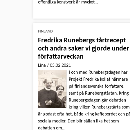
offentliga konstverk är mycket…
FINLAND
Fredrika Runebergs tårtrecept
och andra saker vi gjorde under
författarveckan
Lina
/
05.02.2021
I och med Runebergsdagen har
Projekt Fredrika kollat närmare
på finlandssvenska författare,
samt på Runebergstårtan. Kring
Runebergsdagen går debatten
kring vilken Runebergstårta som
är godast ofta het, både kring kaffebordet och p
sociala medier. Den blir sällan lika het som
debatten om…