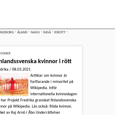
⋅
⋅
⋅
⋅
⋅
ASEBORG
ÅLAND
NAGU
INGÅ
IDROTT
RSONER
nlandssvenska kvinnor i rött
edrika
/
08.03.2021
Artiklar om kvinnor är
fortfarande i minoritet på
Wikipedia. Inför
internationella kvinnodagen
 har Projekt Fredrika granskat finlandssvenska
nnor på Wikipedia. Läs också: Röda kvinnor,
ikel av Kaj Arnö i Åbo Underrättelser