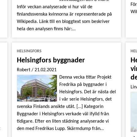
För
Inför veckan analyserade vi hur väl de
Wik
finlandssvenska kvinnorna är representerade på
Wikipedia. Länk till en bloggtext som beskriver
hela den analysen finns här:…
HELSINGFORS
HE
Helsingfors byggnader
He
vi
Robert
/
21.02.2021
d
Denna vecka tittar Projekt
Fredrika på byggnader i
Li
Helsingfors. Det är nästa del
i vår serie Helsingfors, det
svenska Finlands ansikte utåt. […] Kategorin
å
Byggnader i Helsingfors verkade väl ifylld från
tidigare. Efter en liten städning analyserade vi
t
den med Fredrikas Lupp. Skärmdump från…