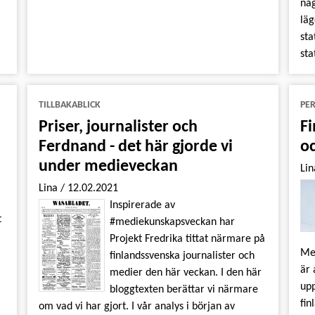
någ
läg
sta
sta
TILLBAKABLICK
PE
Priser, journalister och
F
Ferdnand - det här gjorde vi
oc
under medieveckan
Li
Lina
/
12.02.2021
Inspirerade av
t
#mediekunskapsveckan har
Projekt Fredrika tittat närmare på
Med
finlandssvenska journalister och
är 
medier den här veckan. I den här
upp
bloggtexten berättar vi närmare
fin
om vad vi har gjort. I vår analys i början av