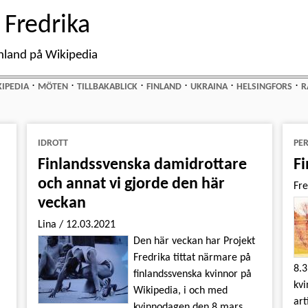
 Fredrika
nland på Wikipedia
⋅
⋅
⋅
⋅
⋅
⋅
IPEDIA
MÖTEN
TILLBAKABLICK
FINLAND
UKRAINA
HELSINGFORS
R
IDROTT
PE
Finlandssvenska damidrottare
Fi
och annat vi gjorde den här
Fr
veckan
Lina
/
12.03.2021
i
Den här veckan har Projekt
Fredrika tittat närmare på
8.3
finlandssvenska kvinnor på
kvi
Wikipedia, i och med
art
kvinnodagen den 8 mars.