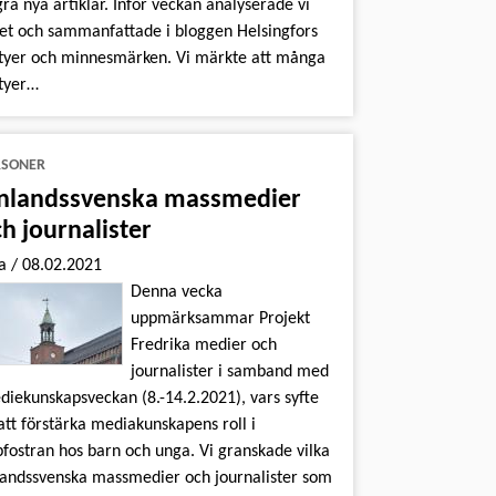
ra nya artiklar. Inför veckan analyserade vi
et och sammanfattade i bloggen Helsingfors
tyer och minnesmärken. Vi märkte att många
tyer…
RSONER
inlandssvenska massmedier
h journalister
na
/
08.02.2021
Denna vecka
uppmärksammar Projekt
Fredrika medier och
journalister i samband med
iekunskapsveckan (8.-14.2.2021), vars syfte
att förstärka mediakunskapens roll i
fostran hos barn och unga. Vi granskade vilka
landssvenska massmedier och journalister som