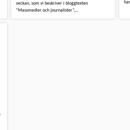
har
veckan, som vi beskriver i bloggtexten
“Massmedier och journalister”,…
å