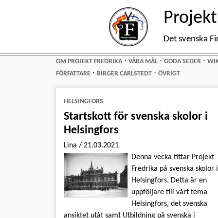
Projekt
Det svenska Fi
⋅
⋅
⋅
OM PROJEKT FREDRIKA
VÅRA MÅL
GODA SEDER
WIK
⋅
⋅
FÖRFATTARE
BIRGER CARLSTEDT
ÖVRIGT
HELSINGFORS
Startskott för svenska skolor i
Helsingfors
Lina
/
21.03.2021
Denna vecka tittar Projekt
Fredrika på svenska skolor 
Helsingfors. Detta är en
uppföljare till vårt tema
Helsingfors, det svenska
ansiktet utåt samt Utbildning på svenska i