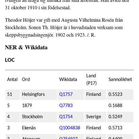
31 oktober 1910 i sin födelsestad.
Theodor Höijer var gift med Augusta Vilhelmina Rosén från
Stockholm. Sonen Th. Höijer är i huvudstaden verksam som
skeppsbyggnadsingenjör. 1902 och 1923. /. R.
NER & Wikidata
LOC
Land
Antal
Ord
Wikidata
Sannolikhet
(P17)
51
Helsingfors
Q1757
Finland
0.5523
5
1879
Q7783
0.1688
4
Stockholm
Q1754
Sverige
0.5249
3
Ekenäs
Q1004838
Finland
0.5713