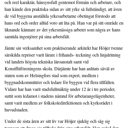
och reel karaktär, hänsynsfull gentemot förmän och arbetare, och
han kände den praktiska sidan av sitt yrke så fullständigt, att även
de vid byggena an­ställda yrkesarbetarne obetingat förstodo att
hans ord och order alltid voro att lita på. Han var på sitt område en
liknande kännare av det yrkesmässiga arbetet som några av hans
samtida ingenjörer på sina arbetsfält.
Jämte sin verksamhet som praktiserande arkitekt har Höijer tvenne
särskilda repriser varit lärare i frihands- teckning och linjalritning
vid landets högsta tekniska läro­anstalt samt vid
Konstflitföreningens skola. Därjämte har han anlitats såväl av
staten som av Helsingfors stad som expert, medlem i
byggnadskommittéer och ledare för byggen vid flera tillfällen.
Vidare har han varit stadsfull­mäktig under 12 år i tre perioder,
suttit som ledamot i stadens nämnd för arbetarangelägenheter,
samt varit medlem av folkskoledirékitionen och kyrkorådet i
huvud­staden.
Under de sista åren av sitt liv var Höijer sjuklig och såg sig
tvungen att draga sig tillbaka från sina arbetsfält. Han avled den