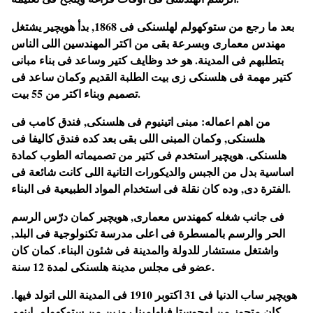
بعد ما رجع من ستوكهولم لهلسنكى فى 1868, بدأ هويچير يشتغل
مهندس معمارى وبسرعة بقى من اكتر المهندسين اللى الناس
بتطلبهم فى المدينة. هو خد وظايف كتير وساعد فى بناء مبانى
كتير مهمة فى هلسنكى زى بيت الطلبة القديم وكمان ساعد فى
تصميم وبناء اكتر من 55 بيت.
من اهم اعماله: مبنى اتينيوم فى هلسنكى, فندق كامب فى
هلسنكى, وكمان المبنى اللى بقى بعد كده فندق كاليفا فى
هلسنكى. هويچير استخدم فى كتير من تصميماته الطوب كمادة
اساسية بدل من الجبس والديكورات التانية اللى كانت شائعة فى
الفترة دى, وده كان نقلة فى استخدام المواد الطبيعية فى البناء.
فى جانب شغله كمهندس معمارى, هويچير كمان درّس الرسم
الحر والرسم بالمسطرة فى اعلى مدرسة تكنولوجية فى البلد,
واشتغل مستشار للدولة والمدينة فى شئون البناء. كمان كان
عضو فى مجلس مدينة هلسنكى لمدة 12 سنة.
هويچير ساب الدنيا فى 31 اكتوبر 1910 فى المدينة اللى اتولد فيها.
كان متجوز من اوجوستا فيلهلمينا روزين من ستوكهولم. ابنهم