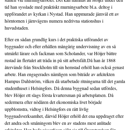
tid han sysslade med praktiskt murningsarbete bl.a. deltog i
uppförandet av kyrkan i Nystad. Han uppmurade jämväl ett av
hörntornen i järnvägens numera nedrivna stationshus i
huvudstaden.
Efter en sådan grundlig kurs i det praktiska utförandet av
byggnader och efter erhållen mångårig undervisning av en så
utmärkt lärare och fackman som Scholander, var Höijer bättre
rustad än flertalet att träda in på sitt arbetsfält.Då han år 1868
återvände från Stockholm till sin hemstad erhöll han också genast
arbete. Han engagerades nämligen som biträde av arkitekten
Hampus Dahlström, vilken då utarbetade ritningarna till det gamla
studenthuset i Helsingfors. Då denna byggnad sedan utfördes,
blev Höijer ett slags första kvartersman på arbetsplatsen. Då
sedermera efter nödåren det ekonomiska livet började
uppblomstra, vidtog i Helsingfors en rätt livlig
byggnadsverksamhet, därvid Höijer erhöll det ena uppdraget efter
det andra och småningom blev en av stadens mest anlitade
arkitekter. Han hade visserligen sökt sig till Överstyrelsen för