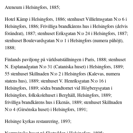
Ateneum i Helsingfors, 1885;
Hotel Kämp i Helsingfors, 1886; stenhuset Villielmsgatan N:o 6 i
Helsingfors, 1886; Frivilliga brandkårens hus i Helsingfors (delvis
förändrat), 1887; stenhuset Eriksgatan N:o 24 i Helsingfors, 1887;
stenhuset Boulevardsgatan N:o 1 i Helsingfors (numera påhöjt),
1888;
Finlands paviljong på världsutställningen i Paris, 1888; stenhuset
N. Esplanadgatan N:o 31 (Cataniska huset) i Helsingfors, 1889;
55 stenhuset Skillnaden N:o 2 i Helsingfors (Kalevas, numera
statens hus), 1889; stenhuset V. Henriksgatan N:o 16 i
Helsingfors, 1889; södra brandtornet vid Högbergsgatan i
Helsingfors, folkskolehuset i Berghäll, Helsingfors, 1889;
frivilliga brandkårens hus i Ekenäs, 1889; stenhuset Skillnaden
N:o 4 (Girsénska huset) i Helsingfors, 1891;
Helsinge kyrkas restaurering, 1893;
Norrménska huset på Skatudden i Helsingfors, 1895;