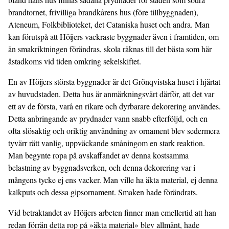
brandtornet, frivilliga brandkårens hus (före tillbyggnaden),
Ateneum, Folkbiblioteket, det Cataniska huset och andra. Man
kan förutspå att Höijers vackraste byggnader även i framtiden, om
än smakriktningen förändras, skola räknas till det bästa som här
åstadkoms vid tiden omkring sekelskiftet.
En av Höijers största byggnader är det Grönqvistska huset i hjärtat
av huvudstaden. Detta hus är anmärkningsvärt därför, att det var
ett av de första, varå en rikare och dyrbarare dekorering användes.
Detta anbringande av prydnader vann snabb efterföljd, och en
ofta slösaktig och oriktig användning av ornament blev sedermera
tyvärr rätt vanlig, uppväckande småningom en stark reaktion.
Man begynte ropa på avskaffandet av denna kostsamma
belastning av byggnadsverken, och denna dekorering var i
mångens tycke ej ens vacker. Man ville ha äkta material, ej denna
kalkputs och dessa gipsornament. Smaken hade förändrats.
Vid betraktandet av Höijers arbeten finner man emellertid att han
redan förrän detta rop på »äkta material» blev allmänt, hade