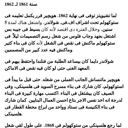
سنة 1861 لـ 1862
.
لما تشيويتز توفى فى نهاية 1862
هويچير قرر يكمل تعليمه فى
،
5
ستوكهولم تحت اشراف اف.فى. شولاندر
، واشتغل هناك لمدة
سنين
بسيط فى جيبه بس
، وخلال الفترة دى اقتصد لأنه كان
اشتغل بجهد وجاب فلوس من شغل رسم التصميمات ليلاً
فى
.
ستوكهولم ماكنش فى نقص فى الشغل
كان فى بناء كتير
لأنه
وماكنش فيه عدد كبير من المصممين
.
شولاندر دايما كان بيساعد الطلبة من فنلندا واحتفظ بيهم فى
المعهد الفنى حتى لو كان فيه نقص فى الاماكن
.
هويچير ماتنساش الجانب العملى من شغله
حتى قبل ما يبدأ فى
.
استوكهولم، كان شارك فى بناء مسرح السويد فى هلسينكى، وفى
الصيف كان بيشتغل فى البناء
اكتسب مهارة كبيرة فى البناء
.
لدرجة انه اخد نفس الاجر بتاع احسن العمال البنايين
كمان شارك
.
فى بناء الكنيسة فى نستاد وواحد من ابراج محطة القطار فى
هلسينكى
.
لما رجع هلسينكى من ستوكهولم فى 1868
على طول لقى شغل
،