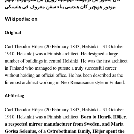
تيودور هويچير كان هندسى بناء سفن معروف فى هلسنكى.
Wikipedia: en
Original
Carl Theodor Höijer (20 February 1843, Helsinki – 31 October
1910, Helsinki) was a Finnish architect. He designed a large
number of buildings in central Helsinki. He was the first architect
in Finland who managed to pursue a truly successful career
without holding an official office. He has been described as the
foremost architect working in Neo-Renaissance style in Finland.
AI-förslag
Carl Theodor Höijer (20 February 1843, Helsinki – 31 October
Born to Henrik Höijer,
1910, Helsinki) was a Finnish architect.
a respected mirror manufacturer from Sweden, and Maria
Govisa Selenius, of a Ostrobothnian family, Höijer spent the