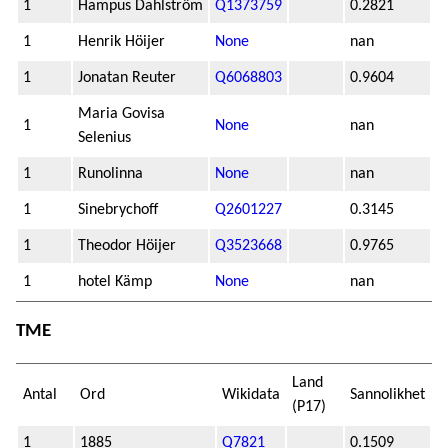
1
Hampus Dahlström
Q1373759
0.2821
1
Henrik Höijer
None
nan
1
Jonatan Reuter
Q6068803
0.9604
Maria Govisa
1
None
nan
Selenius
1
Runolinna
None
nan
1
Sinebrychoff
Q2601227
0.3145
1
Theodor Höijer
Q3523668
0.9765
1
hotel Kämp
None
nan
TME
Land
Antal
Ord
Wikidata
Sannolikhet
(P17)
1
1885
Q7821
0.1509