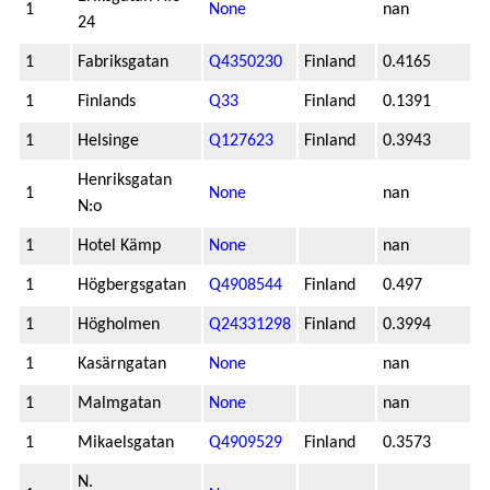
1
None
nan
24
1
Fabriksgatan
Q4350230
Finland
0.4165
1
Finlands
Q33
Finland
0.1391
1
Helsinge
Q127623
Finland
0.3943
Henriksgatan
1
None
nan
N:o
1
Hotel Kämp
None
nan
1
Högbergsgatan
Q4908544
Finland
0.497
1
Högholmen
Q24331298
Finland
0.3994
1
Kasärngatan
None
nan
1
Malmgatan
None
nan
1
Mikaelsgatan
Q4909529
Finland
0.3573
N.