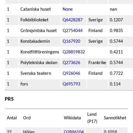
1
Cataniska huset
None
nan
1
Folkbiblioteket
Q6428287
Sverige
0.1207
1
Grönqvistska huset
Q2754044
Finland
0.9835
1
Konstakademin
Q167920
Sverige
0.5744
1
Konstflitföreningens
Q28859832
0.4211
1
Polytekniska skolan
Q273626
Frankrike
0.5744
1
Svenska teatern
Q926046
Finland
0.7722
1
fors
Q695793
0.114
PRS
Land
Antal
Ord
Wikidata
Sannolikhet
(P17)
22
Höijer
Q2896104
0.1059