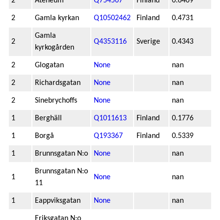
2
Ateneum
Q754507
Finland
0.6409
2
Gamla kyrkan
Q10502462
Finland
0.4731
Gamla
2
Q4353116
Sverige
0.4343
kyrkogården
2
Glogatan
None
nan
2
Richardsgatan
None
nan
2
Sinebrychoffs
None
nan
1
Berghäll
Q1011613
Finland
0.1776
1
Borgå
Q193367
Finland
0.5339
1
Brunnsgatan N:o
None
nan
Brunnsgatan N:o
1
None
nan
11
1
Eappviksgatan
None
nan
Eriksgatan N:o