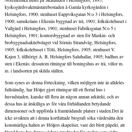
kyrkogårdsvaktmästarebostaden å Gamla kyrkogården i
Helsingfors, 1900; stenhuset Eappviksgatan N:o 3 i Helsingfors,
1900; samskolans i Ekenäs byggnad av trä, 1901; folkskolehuset i
Vallgård i Helsingfors, 1901; stenhuset Fabriksgatan N:o 5 i
Helsingfors, 1901; kontorsbyggnad av sten för Maskin- och
brobyggnadsaktiebolaget vid Sörnäs Strandväg, Helsingfors,
1905; folkskolehuset i Tölö, Helsingfors, 1905; stenhuset V.
Kajen 3, tillhörigt A. B. Helsingfors Saluhallar, 1905; badhus av
sten i Ekenäs; dessutom ritningar till boningshus av trä, villor m.
m. i landsorten på skilda ställen.
Som synes av denna förteckning, vilken möjligen inte är alldeles
fullständig, har Höijer gjort ritningar till ett flertal hus i
huvudstaden, kanske till flera än någon annan arkitekt, och av
dessa hus är åtskilliga av för våra förhållanden betydande
dimensioner och uppförda å framträdande platser i staden.Det är
icke avsikten att i denna kortfattade biografi söka värdesätta den
konstnärliga halten av Höijers skapelser, vare det blott påpekt, att
bland hans hus finnas sådana prydnader för staden som södra