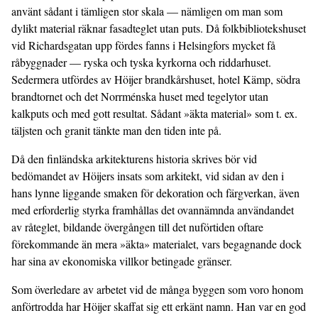
använt sådant i tämligen stor skala — nämligen om man som
dylikt material räknar fasadteglet utan puts. Då folkbibliotekshuset
vid Richardsgatan upp­ fördes fanns i Helsingfors mycket få
råbyggnader — ryska och tyska kyrkorna och riddarhuset.
Sedermera ut­fördes av Höijer brandkårshuset, hotel Kämp, södra
brand­tornet och det Norrménska huset med tegelytor utan
kalkputs och med gott resultat. Sådant »äkta material» som t. ex.
täljsten och granit tänkte man den tiden inte på.
Då den finländska arkitekturens historia skrives bör vid
bedömandet av Höijers insats som arkitekt, vid sidan av den i
hans lynne liggande smaken för dekoration och färgverkan, även
med erforderlig styrka framhållas det ovannämnda användandet
av råteglet, bildande övergången till det nuförtiden oftare
förekommande än mera »äkta» materialet, vars begagnande dock
har sina av ekonomiska villkor betingade gränser.
Som överledare av arbetet vid de många byggen som voro honom
anförtrodda har Höijer skaffat sig ett erkänt namn. Han var en god