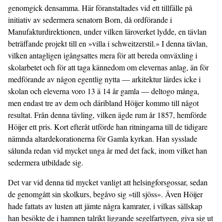
genomgick densamma. Här föranstaltades vid ett tillfälle på
initiativ av sedermera senatorn Born, då ordförande i
Manufakturdirektionen, under vilken läroverket lydde, en tävlan
beträffande projekt till en »villa i schweitzerstil.» I denna tävlan,
vilken antagligen igångsattes mera för att bereda omväxling i
skolarbetet och för att taga kännedom om elevernas anlag, än för
medförande av någon egentlig nytta — arkitektur lärdes icke i
skolan och eleverna voro 13 ä 14 år gamla — deltogo många,
men endast tre av dem och däribland Höijer kommo till något
resultat. Från denna tävling, vilken ägde rum år 1857, hemförde
Höijer ett pris. Kort efteråt utförde han ritningarna till de tidigare
nämnda altardekorationerna för Gamla kyrkan. Han sysslade
sålunda redan vid mycket unga år med det fack, inom vilket han
sedermera utbildade sig.
Det var vid denna tid mycket vanligt att helsingforsgossar, sedan
de genomgått sin skolkurs, begåvo sig »till sjöss». Även Höijer
hade fattats av lusten att jämte några kamrater, i vilkas sällskap
han besökte de i hamnen talrikt liggande segelfartygen, giva sig ut