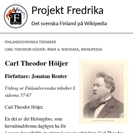
Projekt Fredrika
Det svenska Finland på Wikipedia
FINLANDSSVENSKA TEKNIKER
:
,
CARL THEODOR HÖIJER
#NER & WIKIDATA
#WIKIPEDIA
Carl Theodor Höijer
Författare: Jonatan Reuter
Utdrag ur Finlandssvenska tekniker I,
sidorna 57-67
Carl Theodor Höijer.
En del av det Helsingfors, som
huvudstadsborna dagligen ha för
ögonen, har erhållit sin stämpel genom arkitekten Carl Theodor