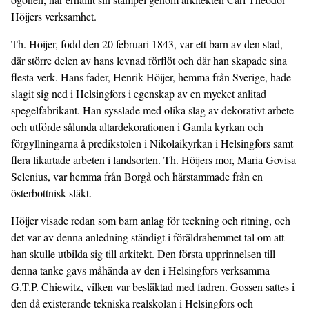
Höijers verksamhet.
Th. Höijer, född den 20 februari 1843, var ett barn av den stad,
där större delen av hans levnad förflöt och där han skapade sina
flesta verk. Hans fader, Henrik Höijer, hemma från Sverige, hade
slagit sig ned i Helsingfors i egenskap av en mycket anlitad
spegelfabrikant. Han sysslade med olika slag av dekorativt arbete
och utförde sålunda altardekorationen i Gamla kyrkan och
förgyllningarna å predikstolen i Nikolaikyrkan i Helsingfors samt
flera likartade arbeten i landsorten. Th. Höijers mor, Maria Govisa
Selenius, var hemma från Borgå och härstammade från en
österbottnisk släkt.
Höijer visade redan som barn anlag för teckning och ritning, och
det var av denna anledning ständigt i föräldrahemmet tal om att
han skulle utbilda sig till arkitekt. Den första upprinnelsen till
denna tanke gavs måhända av den i Helsingfors verksamma
G.T.P. Chiewitz, vilken var besläktad med fadren. Gossen sattes i
den då existerande tekniska realskolan i Helsingfors och