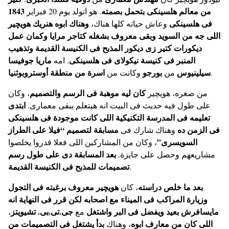
1843
من معالم هلسينكى بتحمل بصمته
. هو اتولد يوم 20 فبراير
فى هلسينكى
وهناك ابوه هنريك هويچير
وعاش حياته كلها هناك،
اللى جه من السويد وبقى معروف بشغله كتاجر مرايا وكمان عمل
ديكورات كتير زى ديكور المذبح فى الكنيسة القديمة وتذهيب
المنبر فى كنيسة نيكولاى فى هلسينكى
ماريا جوفيسا
. امه
سيلينيوس
بورجو
اسرة من منطقة أوستروبوثنيا
وكانت من
من
.
كان ليه موهبة فى الرسم والتصميم
من صغره، هويچير
، وكان
ابتدى
على طول فيه حديث فى البيت انه هيتعلم يبقى معمارى.
تعليمه فى المدرسة التكنيكية اللى كانت موجودة فى هلسينكى
فى الزمن ده
مسابقة لتصميم “فيلا على الطراز
وهناك شارك فى
السويسرى”
، وكان من المشاركين اللى فعلا قدروا يخلصوا
بعد المسابقة دى على طول رسم
مشاريعهم وحصل على جايزة.
تصميمات للمذبح فى الكنيسة القديمة
.
بعد ما خلص دراسته
هويچير معروف برغبته فى التجول
، كان
وزيارة المراكب فى الميناء مع اصحابه لكن قرر فى النهاية انه
مايسافرش بعيد ويفضل فى البر واشتغل
جى.تى.بى. تشيويتز
،
مع
اللى كان من معارف ابوه
بدأ يشتغل فى التصميمات من
، وهناك