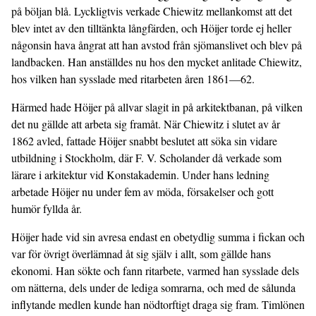
på böljan blå. Lyckligtvis verkade Chiewitz mellankomst att det
blev intet av den tilltänkta långfärden, och Höijer torde ej heller
någonsin hava ångrat att han avstod från sjömanslivet och blev på
landbacken. Han anställdes nu hos den mycket anlitade Chiewitz,
hos vilken han sysslade med ritarbeten åren 1861—62.
Härmed hade Höijer på allvar slagit in på arkitektbanan, på vilken
det nu gällde att arbeta sig framåt. När Chiewitz i slutet av år
1862 avled, fattade Höijer snabbt beslutet att söka sin vidare
utbildning i Stockholm, där F. V. Scholander då verkade som
lärare i arkitektur vid Konstakademin. Under hans ledning
arbetade Höijer nu under fem av möda, försakelser och gott
humör fyllda år.
Höijer hade vid sin avresa endast en obetydlig summa i fickan och
var för övrigt överlämnad åt sig själv i allt, som gällde hans
ekonomi. Han sökte och fann ritarbete, varmed han sysslade dels
om nätterna, dels under de lediga somrarna, och med de sålunda
inflytande medlen kunde han nödtorftigt draga sig fram. Timlönen