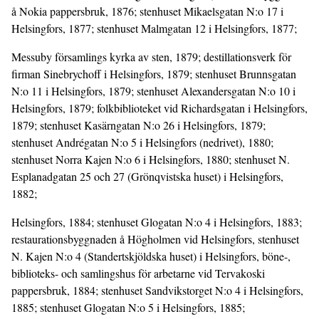
å Nokia pappersbruk, 1876; stenhuset Mikaelsgatan N:o 17 i
Helsingfors, 1877; stenhuset Malmgatan 12 i Helsingfors, 1877;
Messuby församlings kyrka av sten, 1879; destillationsverk för
firman Sinebrychoff i Helsingfors, 1879; stenhuset Brunnsgatan
N:o 11 i Helsingfors, 1879; stenhuset Alexandersgatan N:o 10 i
Helsingfors, 1879; folkbiblioteket vid Richardsgatan i Helsingfors,
1879; stenhuset Kasärngatan N:o 26 i Helsingfors, 1879;
stenhuset Andrégatan N:o 5 i Helsingfors (nedrivet), 1880;
stenhuset Norra Kajen N:o 6 i Helsingfors, 1880; stenhuset N.
Esplanadgatan 25 och 27 (Grönqvistska huset) i Helsingfors,
1882;
Helsingfors, 1884; stenhuset Glogatan N:o 4 i Helsingfors, 1883;
restaurationsbyggnaden å Högholmen vid Helsingfors, stenhuset
N. Kajen N:o 4 (Standertskjöldska huset) i Helsingfors, böne-,
biblioteks- och samlingshus för arbetarne vid Tervakoski
pappersbruk, 1884; stenhuset Sandvikstorget N:o 4 i Helsingfors,
1885; stenhuset Glogatan N:o 5 i Helsingfors, 1885;