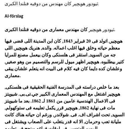
ثيودور هويچير كان مهندس من دوقيه فنلندا الكبرى.
AI-förslag
كان مهندس معمارى من دوقيه فنلندا الكبرى.
ثيودور هويچير
هويچير, اتولد فى 20 فبراير 1843, كان ابن المدينة اللى قضى فيها
معظم حياته وخلق فيها اغلب اعماله. والده, هنريك هويچير, اللى
جه من السويد, استقر فى هلسنكى وكان بيعمل مصنع للمرايا
كتير بيطلبوه. هويچير اظهر ميول للرسم والتصميم من وهو صغير,
وعلشان كده دايما كان فيه كلام فى البيت انه يتعلم علشان يبقى
معمارى.
بعد ما خلص دراسته فى المدرسة الفنية الحقيقية فى هلسنكى,
هويچير اشتغل مع المهندس المعمارى الكبير جي.تى.بى. شيويتز
فى الاعمال الهندسية عامين من 1861 لـ 1862. بعد ما شيويتز
مات فى نهاية 1862, هويچير قرر يكمل تعليمه فى ستوكهولم,
السويد, تحت اشراف اف. فى. شولاندر, ورغم ان حياته هناك كانت
مليانة تعب وحرمان, الا انه قدر يتغلب على الصعاب ويشتغل فى
الرسم الهندسى فى اوقات فراغه وينجح فى تعليمه.