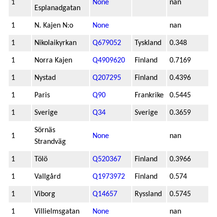
1
None
nan
Esplanadgatan
1
N. Kajen N:o
None
nan
1
Nikolaikyrkan
Q679052
Tyskland
0.348
1
Norra Kajen
Q4909620
Finland
0.7169
1
Nystad
Q207295
Finland
0.4396
1
Paris
Q90
Frankrike
0.5445
1
Sverige
Q34
Sverige
0.3659
Sörnäs
1
None
nan
Strandväg
1
Tölö
Q520367
Finland
0.3966
1
Vallgård
Q1973972
Finland
0.574
1
Viborg
Q14657
Ryssland
0.5745
1
Villielmsgatan
None
nan