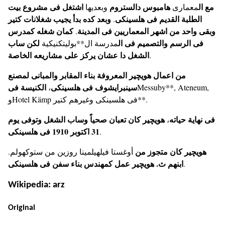
مع ال
هامبوس دالستروم
اشتغل فى مشروع بيت
معمارى
وبعديها
الطلبة القديم فى هلسينكى
وبعد كده بدأ يجيب شغلانات كتير
.
وبقى واحد من اشهر المعماريين فى المدينة
كمان شغله كمدرس
.
فى الرسم والتصميم فى ال
لكن ساب
مدرسة ال**بوليتكنيكية
الشغل دا عشان يركز على مشاريعه الخاصة
.
من اعمال هويچير المعروفة بناء المقابر والمبانى لمصنع
سينبرايشوف فى هلسينكى
الكنيسة فى
،
Messuby**, Ateneum,
وHotel Kämp فى هلسينكى وغيرهم كتير**.
فى نهاية حياته
هويچير كان تعبان صحياً وساب الشغل وتوفى يوم
،
31 اكتوبر 1910 فى هلسينكى
.
هويچير كان متجوز من
أوغستا فيلهيلمينا روزين من ستوكهولم.
ابنهم ث. هويچير عمل كمهندس بناء سفن فى هلسينكى
.
Wikipedia: arz
Original