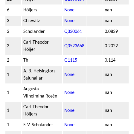
6
Höijers
None
nan
3
Chiewitz
None
nan
3
Scholander
Q330061
0.0839
Carl Theodor
2
Q3523668
0.2022
Höijer
2
Th
Q1115
0.114
A. B. Helsingfors
1
None
nan
Saluhallar
Augusta
1
None
nan
Vilhelmina Rosén
Carl Theodor
1
None
nan
Höijers
1
F. V. Scholander
None
nan