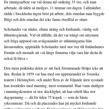
för ritningsarbete var vid denna tid omkring 35 öre, och man
arbetade, då tiden så medgav, 11 timmar om dagen. I allmänhet
rådde i Stockholm ingen brist på arbete, dels emedan man byggde
flitigt och dels emedan det icke fanns överflöd av ritare.
Scholander var städse, ehuru sträng och fordrande, vänlig och
tillmötesgående. Vid ett tillfälle, då det var trångt om utrymme
och fråga uppstod om avlägsnandet av utlänningarna från
läroanstalten, uppträdde Scholander med stor iver till finländarnes
förmån och menade att »så länge finnarna vilja vara här skola de
också få bliva.»
Den mera praktiska delen av sitt fack försummade Höijer icke att
lära. Redan år 1859 var han med om uppmurandet av Svenska
teatern i Helsingfors, och under flera av de följande åren sysslade
han ävenledes med murning, mest sommartid. Han vann slutligen
i murningskonsten så stor skicklighet, att han erhöll lika stor
dagspenning — då för tiden 75 kopek — som de bästa
yrkesmurare. Då och då placerades han på mycket fordrande
ställen vid murningsarbetet. Det kan nämnas att Höijer under den