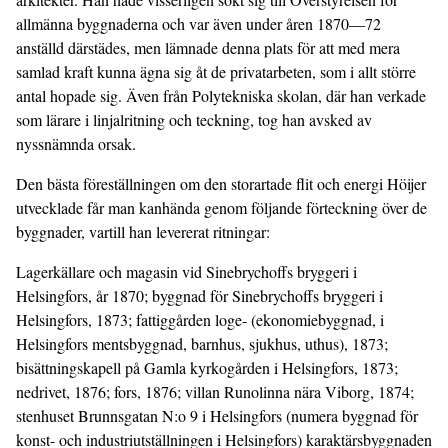
allmänna byggnaderna och var även under åren 1870—72
anställd därstädes, men lämnade denna plats för att med mera
samlad kraft kunna ägna sig åt de privatarbeten, som i allt större
antal hopade sig. Även från Polytekniska skolan, där han verkade
som lärare i linjalritning och teckning, tog han avsked av
nyssnämnda orsak.
Den bästa föreställningen om den storartade flit och energi Höijer
utvecklade får man kanhända genom följande förteckning över de
byggnader, vartill han levererat ritningar:
Lagerkällare och magasin vid Sinebrychoffs bryggeri i
Helsingfors, år 1870; byggnad för Sinebrychoffs bryggeri i
Helsingfors, 1873; fattiggården loge- (ekonomiebyggnad, i
Helsingfors mentsbyggnad, barnhus, sjukhus, uthus), 1873;
bisättningskapell på Gamla kyrkogården i Helsingfors, 1873;
nedrivet, 1876; fors, 1876; villan Runolinna nära Viborg, 1874;
stenhuset Brunnsgatan N:o 9 i Helsingfors (numera byggnad för
konst- och industriutställningen i Helsingfors) karaktärsbyggnaden