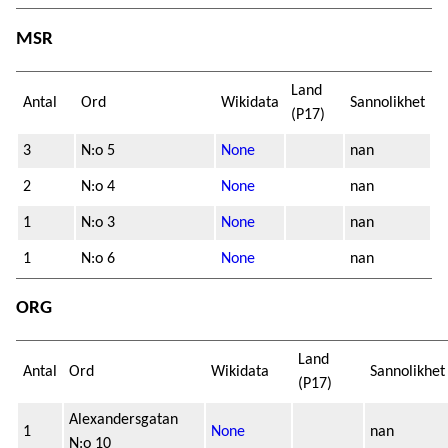
MSR
Land
Antal
Ord
Wikidata
Sannolikhet
(P17)
3
N:o 5
None
nan
2
N:o 4
None
nan
1
N:o 3
None
nan
1
N:o 6
None
nan
ORG
Land
Antal
Ord
Wikidata
Sannolikhet
(P17)
Alexandersgatan
1
None
nan
N:o 10