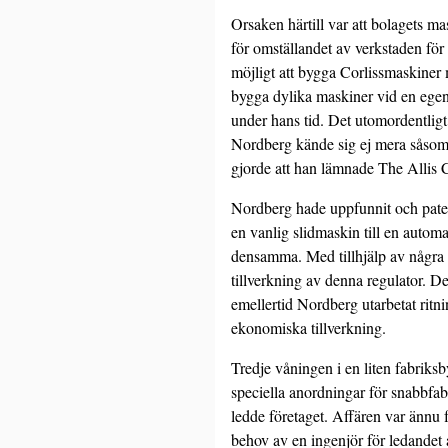
Orsaken härtill var att bolagets m
för omställandet av verkstaden fö
möjligt att bygga Corlissmaskiner 
bygga dylika maskiner vid en egen 
under hans tid. Det utomordentligt
Nordberg kände sig ej mera såsom 
gjorde att han lämnade The Allis 
Nordberg hade uppfunnit och patent
en vanlig slidmaskin till en autom
densamma. Med tillhjälp av några
tillverkning av denna regu­lator. De
emellertid Nordberg utarbetat ritni
ekonomiska tillverkning.
Tredje våningen i en liten fabrik
speciella anordningar för snabbfab
ledde företaget. Affären var ännu 
behov av en ingenjör för ledan­det a