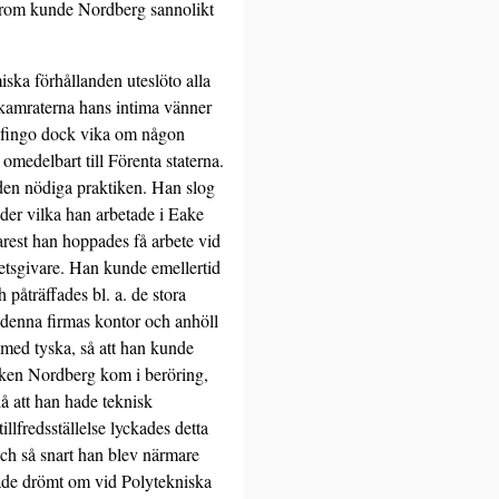
 därom kunde Nordberg sannolikt
ska förhållanden uteslöto alla
iekamraterna hans intima vänner
et fingo dock vika om någon
omedelbart till Förenta staterna.
 den nödiga praktiken. Han slog
nder vilka han arbetade i Eake
arest han hoppades få arbete vid
etsgivare. Han kunde emellertid
påträffades bl. a. de stora
l denna firmas kontor och anhöll
 med tyska, så att han kunde
ilken Nordberg kom i beröring,
då att han hade teknisk
llfredsställelse lyckades detta
 och så snart han blev närmare
 hade drömt om vid Polytekniska