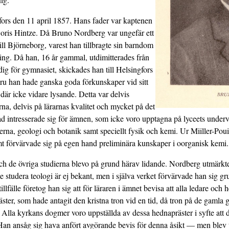
ors den 11 april 1857. Hans fader var kaptenen
ris Hintze. Då Bruno Nordberg var ungefär ett
ill Björneborg, varest han tillbragte sin barndom
ning. Då han, 16 år gammal, utdimitterades från
ig för gymnasiet, skickades han till Helsingfors
uru han hade ganska goda förkunskaper vid sitt
 där icke vidare lysande. Detta var delvis
a, delvis på lärarnas kvalitet och mycket på det
rad intresserade sig för ämnen, som icke voro upptagna på lyceets unde
rna, geologi och botanik samt speciellt fysik och kemi. Ur Miiller-Pouil
t förvärvade sig på egen hand preliminära kunskaper i oorganisk kemi.
och de övriga studierna blevo på grund härav lidande. Nordberg utmärkte
te studera teologi är ej bekant, men i själva verket förvärvade han sig gr
tillfälle företog han sig att för läraren i ämnet bevisa att alla ledare oc
er, som hade antagit den kristna tron vid en tid, då tron på de gamla g
. Alla kyrkans dogmer voro uppställda av dessa hednapräster i syfte att 
 Han ansåg sig hava anfört avgörande bevis för denna åsikt — men blev t