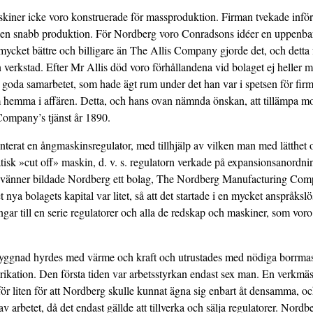
askiner icke voro konstruerade för massproduktion. Firman tvekade inför 
r en snabb produktion. För Nordberg voro Conradsons idéer en uppenbar
mycket bättre och billigare än The Allis Company gjorde det, och detta
verkstad. Efter Mr Allis död voro förhållandena vid bolaget ej heller 
 goda sam­arbetet, som hade ägt rum under det han var i spetsen för fir
hemma i affären. Detta, och hans ovan nämnda önskan, att tillämpa mo
Company’s tjänst år 1890.
erat en ångmaskinsregulator, med tillhjälp av vilken man med lätt­het 
atisk »cut off» maskin, d. v. s. regulatorn verkade på expansionsanordn
 vänner bildade Nordberg ett bolag, The Nordberg Manufacturing Compa
t nya bolagets kapital var litet, så att det startade i en mycket anspråks
ngar till en serie regulatorer och alla de redskap och maskiner, som voro
sbyggnad hyrdes med värme och kraft och utrustades med nödiga borrmask
rikation. Den första tiden var arbetsstyrkan endast sex man. En verkmäs
för liten för att Nordberg skulle kunnat ägna sig enbart åt densamma, o
v arbetet, då det endast gällde att tillverka och sälja regulatorer. Nordbe