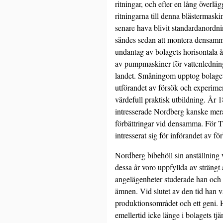
ritningar, och efter en lång överl
ritningarna till denna blästermaski
senare hava blivit standardanordn
sändes sedan att montera densamma
undantag av bolagets horisontala å
av pumpmaskiner för vattenledning
landet. Småningom upptog bolaget 
utförandet av försök och experime
värdefull praktisk utbildning. År 
intresserade Nordberg kanske mera
förbättringar vid densamma. För Th
intresserat sig för införandet av fö
Nordberg bibehöll sin anställning v
dessa år voro uppfyllda av strängt
angelägenheter studerade han och 
ämnen. Vid slutet av den tid han v
produktions­området och ett geni. 
emellertid icke länge i bolagets tjä