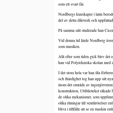
som ett svart får.
Nordbergs kunskaper i latin berodde
del av detta diktverk och uppfatt
På samma sätt studerade han Cicer
Vid denna tid lärde Nordberg även
som musiken.
Allt efter som tiden gick blev det 
han vid Polytekniska skolan med a
I det stora hela var han illa förb
och ihärdighet tog han upp sitt ny
inom det område av ingenjörvetensk
konstruktion. I biblioteket råkad
de olika mekanismer, som uppfunni
olika ritningar till ventilrörelser
bliva i tillfälle att se en maskin e