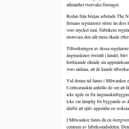
allmänhet övervaka företaget.
Redan från början arbetade The N
firmans regulatorer större än dess
voro mycket små. Fabrikens regula­t
motsvara den allt mera ökade efter
Tillverkningen av dessa regulator
ångmaskiner överallt i landet, blev
fortfarande riktade sin uppmärksam
voro sådana, att de kunde tillverk
Vid denna tid fanns i Milwaukee en
Corlissmaskin anhöllo de om att få
icke ägde en för ångmaskinbyggnad
icke var lämplig för byggande av
därför att själv uppställa en verks
I Milwaukee fanns då en övergiven 
centrum av fabriksstadsdelen. De