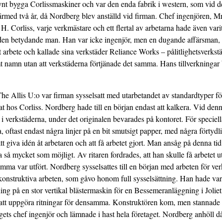
ynt bygga Corlissmaskiner och var den enda fabrik i western, som vid 
härmed två år, då Nordberg blev anställd vid firman. Chef ingenjören, 
H. Corliss, varje verkmästare och ett flertal av arbetarna hade även var
eenden betydande man. Han var icke ingenjör, men en dugande affärsman,
 sitt arbete och kallade sina verkstäder Reliance Works – pålitlighetsverk
tomt namn utan att verkstäderna förtjänade det­ samma. Hans tillverkning
e Allis U:o var firman sysselsatt med utarbetandet av standardtyper fö
t hos Corliss. Nordberg hade till en början endast att kalkera. Vid denn
verkstäderna, under det originalen bevarades på kontoret. För speciell
a, oftast endast några linjer på en bit smutsigt papper, med några förty
t giva idén åt arbetaren och att få arbetet gjort. Man ansåg på denna tid
 så mycket som möjligt. Av ritaren fordrades, att han skulle få arbetet u
tsamma var utfört. Nordberg sysselsattes till en början med arbeten för ve
 konstruktiva arbeten, som gåvo honom full sysselsättning. Han hade va
ning på en stor vertikal blästermaskin för en Bessemeranläggning i Joliet
r att uppgöra ritningar för densamma. Konstruktören kom, men stannad
ets chef ingenjör och lämnade i hast hela företaget. Nordberg anhöll då