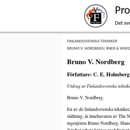
Pro
Det sv
FINLANDSSVENSKA TEKNIKER
:
BRUNO V. NORDBERG
#NER & WIKI
Bruno V. Nordberg
Författare: C. E. Holmberg
Utdrag ur Finlandssvenska teknike
Bruno V. Nordberg.
En av de finlandssvenska tekniker
ställning, är innehavaren av Th
ingenjören Bruno Nordberg. Hans li
ihärdigt arbete krönes med framgå