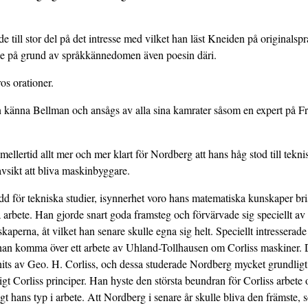
 till stor del på det intresse med vilket han läst Kneiden på originalspr
ade på grund av språkkännedomen även poesin däri.
os orationer.
 känna Bellman och ansågs av alla sina kamrater såsom en expert på F
emellertid allt mer och mer klart för Nordberg att hans håg stod till tekn
vsikt att bliva maskinbyggare.
eredd för tekniska studier, isynnerhet voro hans matematiska kunskaper b
a arbete. Han gjorde snart goda framsteg och förvärvade sig speciellt a
aperna, åt vilket han senare skulle egna sig helt. Speciellt intresser
e han komma över ett arbete av Uhland-Tollhausen om Corliss maskiner.
ts av Geo. H. Corliss, och dessa studerade Nordberg mycket grundligt,
 enligt Corliss principer. Han hyste den största beundran för Corliss arbe
nligt hans typ i arbete. Att Nordberg i senare år skulle bliva den främste,