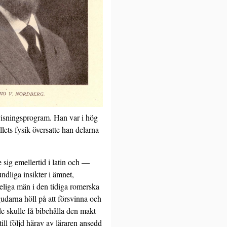
rvisningsprogram. Han var i hög
lets fysik översatte han delarna
 sig emellertid i latin och —
undliga insikter i ämnet,
h heliga män i den tidiga romerska
udarna höll på att försvinna och
de skulle få bibehålla den makt
ill följd härav av läraren ansedd