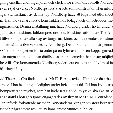
äggning emellan chef ingenjören och chefen för ritkontoret bifölls Nord
n var i själva verket Nordbergs första arbete som konstruktör. Han införd
ingar vid maskiner av denna typ. Nordberg hade att följa med utförande
. Han blev senare förste konstruktör hos bolaget och ombetroddes med
ngmaskiner. Denna anställning innehade Nordberg under tio år, under vi
ar, blästermaskiner, luftkompressorer etc. Maskiner utförda av The All
tillverkningen av alla slag av tunga maskiner, och icke endast konstr
nt med sådana övervakades av Nordberg. Det är klart att han härigenom
1885 erhöll bolaget en första order på en lyftmaskin för en koppargruv
 än några andra, som han dittills konstruerat, emedan han insåg möjlig
e Allis C:o konstruerade Nordberg sedermera ett stort antal lyft­maskin
rbättringar å dylika.
id The Allis C:o ända till dess Mr E. P. Allis avled. Han hade då arbeta
 arbete. Han hade ingen ledighet under hela denna tid. Då han icke var 
kompletterade mycket, som han hade lärt sig vid Polytekniska skolan, 
ar anställd i bolagets tjänst engagerades av firman Mr C. M. Conradson
Han införde förbättrade metoder i verkstäderna varigenom stora besparin
nst och några större resultat av hans arbete vunnos ej heller.