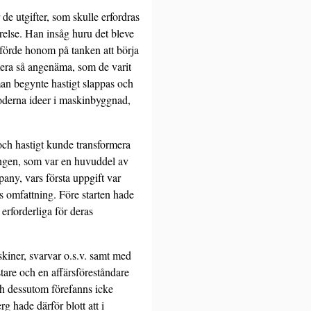
de utgifter, som skulle erfordras
else. Han insåg huru det bleve
 förde honom på tanken att börja
mera så angenäma, som de varit
man begynte hastigt slappas och
derna ideer i maskin­byggnad,
och hastigt kunde transformera
ingen, som var en huvud­del av
ny, vars första uppgift var
lös omfattning. Före starten hade
 erforderliga för deras
i­ner, svarvar o.s.v. samt med
tare och en affärsföreståndare
ch dessutom förefanns icke
rg hade därför blott att i