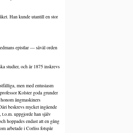
åket. Han kunde utantill en stor
redmans epistlar — såväl orden
iska studier, och år 1875 inskrevs
ristfälliga, men med entusiasm
v professor Kolster goda grunder
ade honom ångmaskiners
 Däri beskrevs mycket ingående
 t.o.m. uppgjorde han själv
te och hoppades endast att en gång
 som arbetade i Corliss fotspår