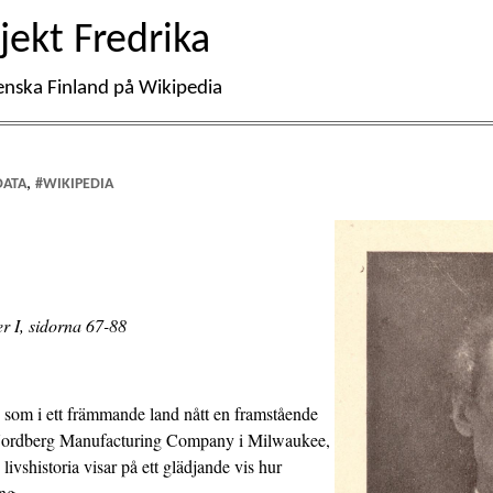
jekt Fredrika
enska Finland på Wikipedia
,
DATA
#WIKIPEDIA
r I, sidorna 67-88
, som i ett främmande land nått en framstående
e Nordberg Manufacturing Company i Milwaukee,
vshistoria visar på ett glädjande vis hur
ng.