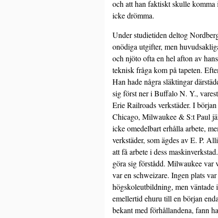
och att han faktiskt skulle komma
icke drömma.
Under studietiden deltog Nordberg 
onödiga utgifter, men huvudsakliga
och njöto ofta en hel afton av han
teknisk fråga kom på tapeten. Efte
Han hade några släktingar därstäde
sig först ner i Buffalo N. Y., var
Erie Railroads verkstäder. I börj
Chicago, Milwaukee & S:t Paul jär
icke omedelbart erhålla arbete, me
verkstäder, som ägdes av E. P. Alli
att få arbete i dess maskinverksta
göra sig förstådd. Milwaukee var v
var en schweizare. Ingen plats var
högskoleutbildning, men väntade ick
emellertid ehuru till en början end
bekant med förhållandena, fann han