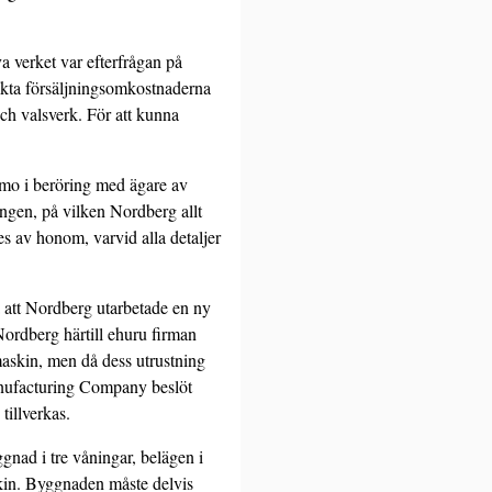
 verket var efterfrågan på
rekta försäljningsomkostnaderna
och valsverk. För att kunna
mmo i beröring med ägare av
ningen, på vilken Nordberg allt
s av honom, varvid alla detaljer
 att Nordberg utarbe­tade en ny
Nordberg härtill ehuru firman
maskin, men då dess utrustning
anufacturing Company beslöt
tillverkas.
gnad i tre våningar, belägen i
kin. Byggnaden måste delvis