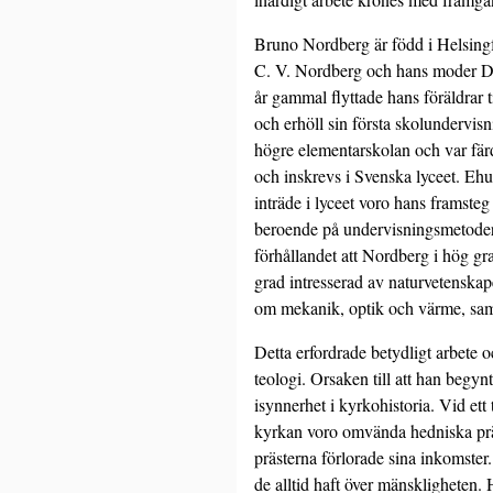
Bruno Nordberg är född i Helsingf
C. V. Nordberg och hans moder Do
år gammal flyttade hans föräldrar t
och erhöll sin första skolundervis
högre elementarskolan och var färd
och inskrevs i Svenska lyceet. Eh
inträde i lyceet voro hans framsteg
beroende på undervisningsmetodern
förhållandet att Nordberg i hög g
grad intresserad av naturvetenskape
om mekanik, optik och värme, sam
Detta erfordrade betydligt arbete 
teologi. Orsaken till att han begyn
isynnerhet i kyrkohistoria. Vid ett 
kyrkan voro omvända hedniska präst
prästerna förlorade sina inkomster
de alltid haft över mänskligheten.