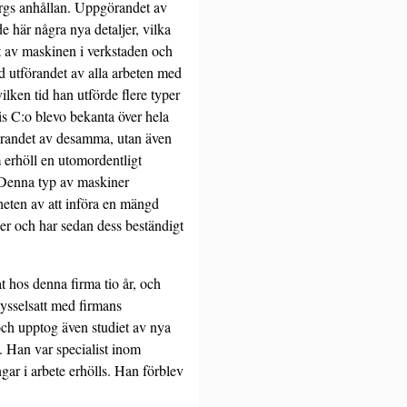
bergs anhållan. Uppgörandet av
e här några nya detaljer, vilka
t av maskinen i verkstaden och
 utförandet av alla arbeten med
lken tid han utförde flere typer
is C:o blevo bekanta över hela
uerandet av desamma, utan även
 erhöll en utomordentligt
a.Denna typ av maskiner
heten av att införa en mängd
er och har sedan dess beständigt
t hos denna firma tio år, och
sysselsatt med firmans
och upptog även studiet av nya
. Han var specialist inom
gar i arbete erhölls. Han förblev