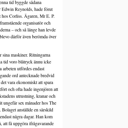
denna tid byggde sådana
Mr Edwin Reynolds, hade förut
it hos Corliss. Ägaren, Mr E. P.
 framstående organisatör och
städerna – och så länge han levde
ar blevo därför även berömda över
r sina maskiner. Ritningarna
a tid voro blåtryck ännu icke
a arbeten utfördes endast
dligande ord antecknade bredvid
 det vara ekonomiskt att spara
tfört och ofta hade ingenjören att
rkstadens utrustning, kranar och
rit ungefär sex månader hos The
. Bolaget anställde en särskild
e endast några dagar. Han kom
, att få uppgöra ifrågavarande