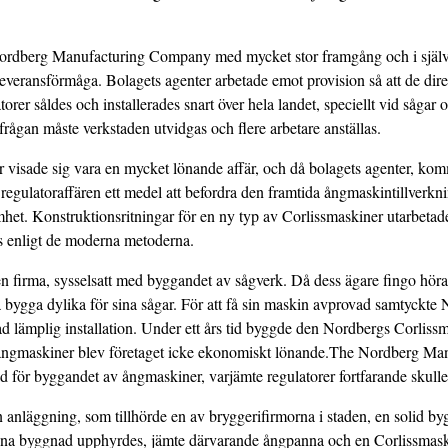
ordberg Manufacturing Company med mycket stor framgång och i själva
 leveransförmåga. Bolagets agenter arbetade emot provision så att de di
orer såldes och installerades snart över hela landet, speciellt vid sågar 
frågan måste verkstaden utvidgas och flere arbetare anställas.
er visade sig vara en mycket lönande affär, och då bolagets agenter, ko
 regulator­affären ett medel att befordra den framtida ångmaskin­tillverk
het. Konstruktionsritningar för en ny typ av Corlissmaskiner utarbetade
as enligt de moderna metoderna.
 firma, sysselsatt med byggandet av såg­verk. Då dess ägare fingo höra
 bygga dylika för sina sågar. För att få sin maskin avprovad sam­tyckte 
 lämplig installation. Under ett års tid byggde den Nordbergs Corliss
 ångmaski­ner blev företaget icke ekonomiskt lönande.The Nordberg M
tad för byggandet av ångmaskiner, varjämte regulatorer fortfarande skulle 
anläggning, som tillhörde en av bryggerifirmorna i staden, en solid byg
nna byggnad upphyrdes, jämte därvarande ångpanna och en Corlissmas