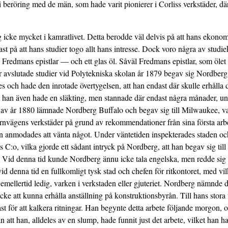
 i beröring med de män, som hade varit pionierer i Corliss verkstäder,
icke mycket i kamratlivet. Detta berodde väl delvis på att hans ekonomi
st på att hans studier togo allt hans intresse. Dock voro några av stud
s Fredmans epistlar — och ett glas öl. Såväl Fredmans epistlar, som öl
r avslutade studier vid Polytekniska skolan år 1879 begav sig Nordberg 
s och hade den inrotade övertygelsen, att han endast där skulle erhålla
est han även hade en släkting, men stannade där endast några månader, u
an av år 1880 lämnade Nordberg Buffalo och begav sig till Milwaukee, v
nvägens verkstäder på grund av rekommendationer från sina första arb
n anmodades att vänta något. Under väntetiden inspekterades staden och 
s C:o, vilka gjorde ett sådant intryck på Nordberg, att han begav sig til
d. Vid denna tid kunde Nordberg ännu icke tala engelska, men redde sig
id denna tid en fullkomligt tysk stad och chefen för ritkontoret, med v
 emellertid ledig, varken i verkstaden eller gjuteriet. Nordberg nämnde 
e att kunna erhålla anställning på konstruktionsbyrån. Till hans stora ti
ast för att kalkera ritningar. Han begynte detta arbete följande morgon,
 att han, alldeles av en slump, hade funnit just det arbete, vilket han