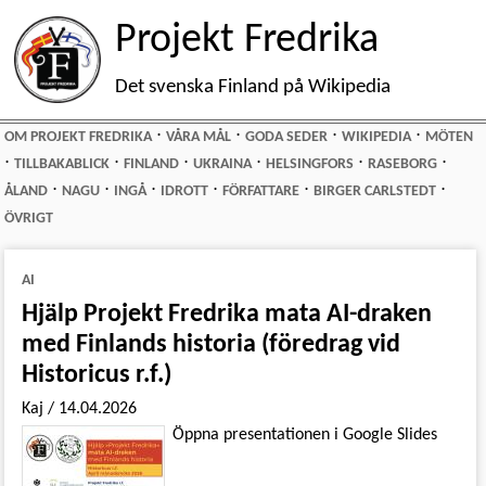
Projekt Fredrika
Det svenska Finland på Wikipedia
⋅
⋅
⋅
⋅
OM PROJEKT FREDRIKA
VÅRA MÅL
GODA SEDER
WIKIPEDIA
MÖTEN
⋅
⋅
⋅
⋅
⋅
⋅
TILLBAKABLICK
FINLAND
UKRAINA
HELSINGFORS
RASEBORG
⋅
⋅
⋅
⋅
⋅
⋅
ÅLAND
NAGU
INGÅ
IDROTT
FÖRFATTARE
BIRGER CARLSTEDT
ÖVRIGT
AI
Hjälp Projekt Fredrika mata AI-draken
med Finlands historia (föredrag vid
Historicus r.f.)
Kaj
/
14.04.2026
Öppna presentationen i Google Slides