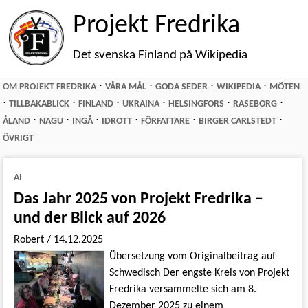
Projekt Fredrika
Det svenska Finland på Wikipedia
⋅
⋅
⋅
⋅
OM PROJEKT FREDRIKA
VÅRA MÅL
GODA SEDER
WIKIPEDIA
MÖTEN
⋅
⋅
⋅
⋅
⋅
⋅
TILLBAKABLICK
FINLAND
UKRAINA
HELSINGFORS
RASEBORG
⋅
⋅
⋅
⋅
⋅
⋅
ÅLAND
NAGU
INGÅ
IDROTT
FÖRFATTARE
BIRGER CARLSTEDT
ÖVRIGT
AI
Das Jahr 2025 von Projekt Fredrika –
und der Blick auf 2026
Robert
/
14.12.2025
Übersetzung vom Originalbeitrag auf
Schwedisch Der engste Kreis von Projekt
Fredrika versammelte sich am 8.
Dezember 2025 zu einem